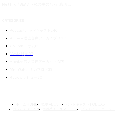
Netflix『BEAST -私の中の獣-』感想 ...
CATEGORIES
Podcast ポッドキャスト
240
Archive 過去音声アーカイブ 02
139
Column コラム
89
Movie 映画
87
Archive 過去音声アーカイブ 01
71
MikaWalker ミカブログ
39
Review レビュー
30
ホーム HOME
概要 ABOUT
ポッドキャスト PODCAST
コラム COLUMN
連絡先 CONTACT US
プライバシーポリシー