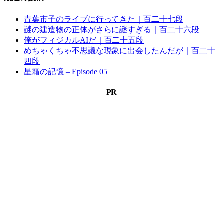
青葉市子のライブに行ってきた｜百二十七段
謎の建造物の正体がさらに謎すぎる｜百二十六段
俺がフィジカルAIだ｜百二十五段
めちゃくちゃ不思議な現象に出会したんだが｜百二十
四段
星霜の記憶 – Episode 05
PR