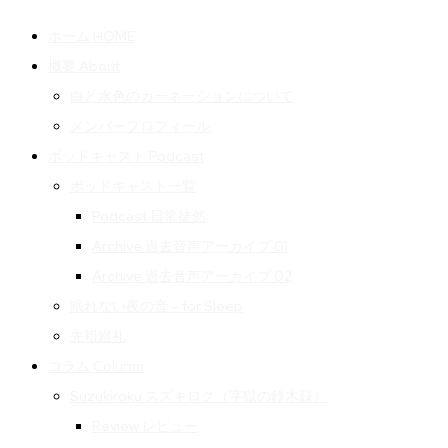
ホーム HOME
概要 About
白と水色のカーネーションについて
メンバープロフィール
ポッドキャスト Podcast
ポッドキャスト一覧
Podcast 日常徒然
Archive 過去音声アーカイブ 01
Archive 過去音声アーカイブ 02
眠れない夜の音 – for Sleep
先祖巡礼
コラム Column
Suzukiroku スズキロク（字獄の鈴木録）
Review レビュー