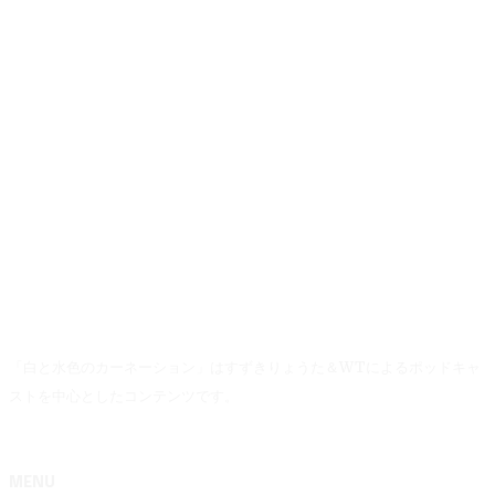
「白と水色のカーネーション」はすずきりょうた＆WTによるポッドキャ
ストを中心としたコンテンツです。
MENU