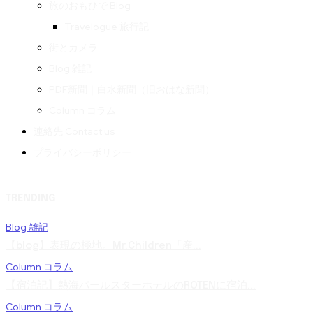
旅のおもひで Blog
Travelogue 旅行記
街とカメラ
Blog 雑記
PDF新聞｜白水新聞（旧おはな新聞）
Column コラム
連絡先 Contact us
プライバシーポリシー
TRENDING
Blog 雑記
【blog】表現の極地。Mr.Children「産...
Column コラム
【宿泊記】熱海パールスターホテルのROTENに宿泊...
Column コラム