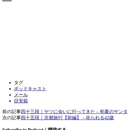
Email
タグ
ポッドキャスト
メール
目安箱
前の記事
四十三段｜ヤツに会いに行ってきた – 初夏のサンタ
次の記事
四十五段｜京都旅行【前編】 – 叱られる42歳
Subscribe to Podcast｜購読する