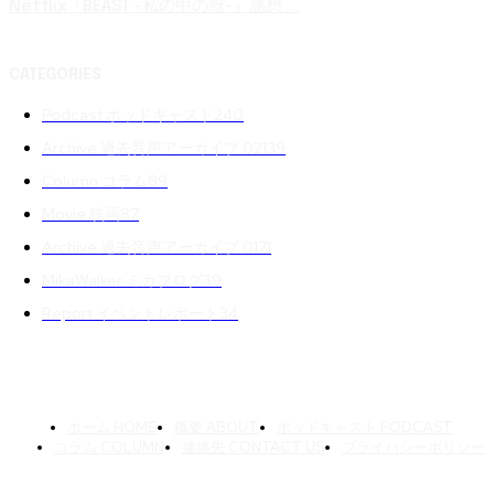
Netflix『BEAST -私の中の獣-』感想 ...
CATEGORIES
Podcast ポッドキャスト
240
Archive 過去音声アーカイブ 02
139
Column コラム
89
Movie 映画
87
Archive 過去音声アーカイブ 01
71
MikaWalker ミカブログ
39
Report イベントレポート
34
ホーム HOME
概要 ABOUT
ポッドキャスト PODCAST
コラム COLUMN
連絡先 CONTACT US
プライバシーポリシー