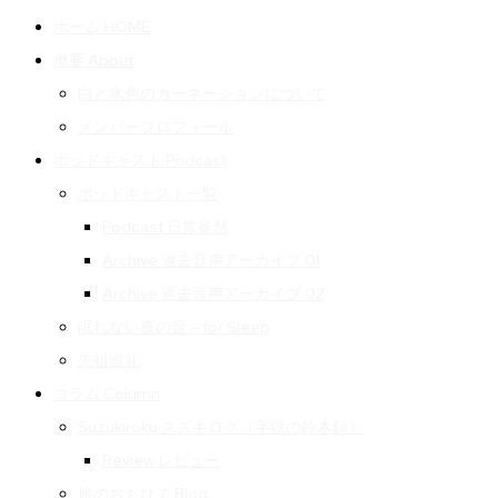
ホーム HOME
概要 About
白と水色のカーネーションについて
メンバープロフィール
ポッドキャスト Podcast
ポッドキャスト一覧
Podcast 日常徒然
Archive 過去音声アーカイブ 01
Archive 過去音声アーカイブ 02
眠れない夜の音 – for Sleep
先祖巡礼
コラム Column
Suzukiroku スズキロク（字獄の鈴木録）
Review レビュー
旅のおもひで Blog