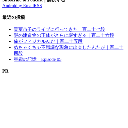
Android
by Email
RSS
最近の投稿
青葉市子のライブに行ってきた｜百二十七段
謎の建造物の正体がさらに謎すぎる｜百二十六段
俺がフィジカルAIだ｜百二十五段
めちゃくちゃ不思議な現象に出会したんだが｜百二十
四段
星霜の記憶 – Episode 05
PR