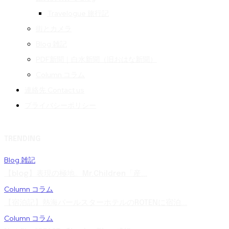
Travelogue 旅行記
街とカメラ
Blog 雑記
PDF新聞｜白水新聞（旧おはな新聞）
Column コラム
連絡先 Contact us
プライバシーポリシー
TRENDING
Blog 雑記
【blog】表現の極地。Mr.Children「産...
Column コラム
【宿泊記】熱海パールスターホテルのROTENに宿泊...
Column コラム