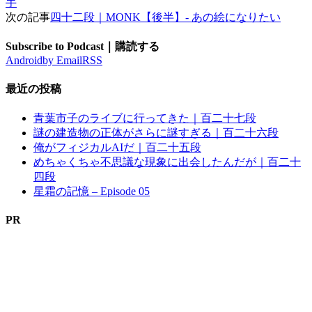
手
次の記事
四十二段｜MONK【後半】- あの絵になりたい
Subscribe to Podcast｜購読する
Android
by Email
RSS
最近の投稿
青葉市子のライブに行ってきた｜百二十七段
謎の建造物の正体がさらに謎すぎる｜百二十六段
俺がフィジカルAIだ｜百二十五段
めちゃくちゃ不思議な現象に出会したんだが｜百二十
四段
星霜の記憶 – Episode 05
PR