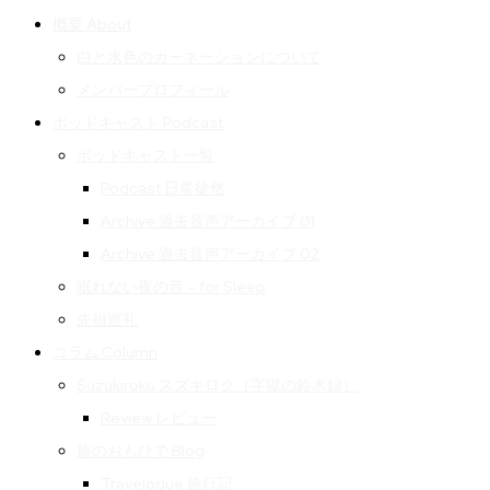
概要 About
白と水色のカーネーションについて
メンバープロフィール
ポッドキャスト Podcast
ポッドキャスト一覧
Podcast 日常徒然
Archive 過去音声アーカイブ 01
Archive 過去音声アーカイブ 02
眠れない夜の音 – for Sleep
先祖巡礼
コラム Column
Suzukiroku スズキロク（字獄の鈴木録）
Review レビュー
旅のおもひで Blog
Travelogue 旅行記