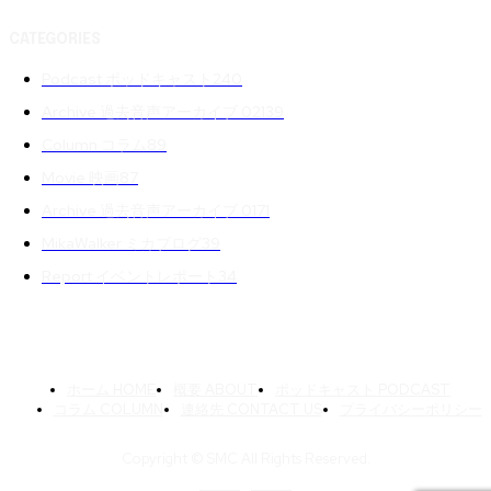
CATEGORIES
Podcast ポッドキャスト
240
Archive 過去音声アーカイブ 02
139
Column コラム
89
Movie 映画
87
Archive 過去音声アーカイブ 01
71
MikaWalker ミカブログ
39
Report イベントレポート
34
ホーム HOME
概要 ABOUT
ポッドキャスト PODCAST
コラム COLUMN
連絡先 CONTACT US
プライバシーポリシー
Copyright © SMC All Rights Reserved.