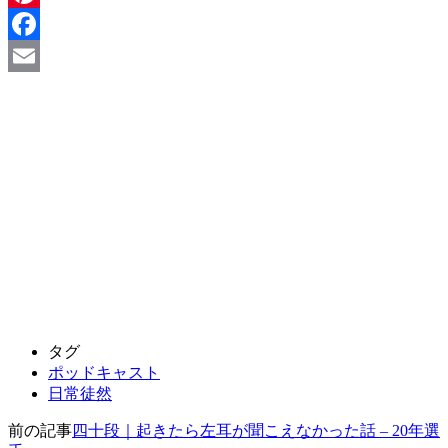
Pinterest
Facebook
Email
タグ
ポッドキャスト
日常徒然
前の記事
四十段｜起きたら左耳が聞こえなかった話 – 20年選