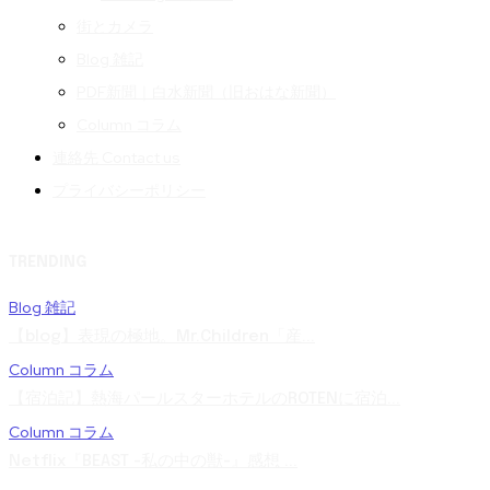
街とカメラ
Blog 雑記
PDF新聞｜白水新聞（旧おはな新聞）
Column コラム
連絡先 Contact us
プライバシーポリシー
TRENDING
Blog 雑記
【blog】表現の極地。Mr.Children「産...
Column コラム
【宿泊記】熱海パールスターホテルのROTENに宿泊...
Column コラム
Netflix『BEAST -私の中の獣-』感想 ...