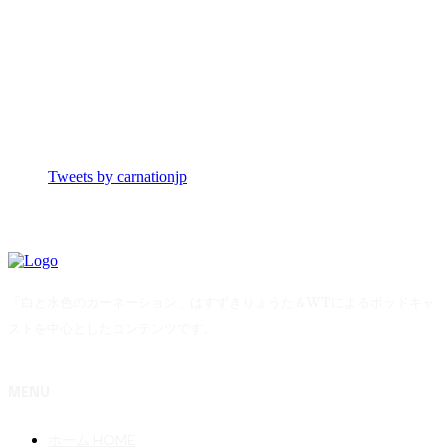
Tweets by carnationjp
「白と水色のカーネーション」はすずきりょうた＆WTによるポッドキャ
ストを中心としたコンテンツです。
MENU
ホーム HOME