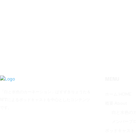
MENU
「白と水色のカーネーション」はすずきりょうた＆
ホーム HOME
WTによるポッドキャストを中心としたコンテンツ
概要 About
です。
白と水色の
メンバープ
ポッドキャスト P