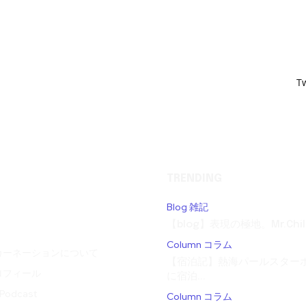
T
TRENDING
Blog 雑記
【blog】表現の極地。Mr.Child
Column コラム
カーネーションについて
【宿泊記】熱海パールスターホ
ロフィール
に宿泊...
odcast
Column コラム