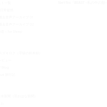
スト一覧
Netflix『BEAST -私の中の獣-
t 日常徒然
ve 過去音声アーカイブ 01
ve 過去音声アーカイブ 02
– for Sleep
oku スズキロク（字獄の鈴木録）
 レビュー
Blog
ogue 旅行記
白水新聞（旧おはな新聞）
ラム