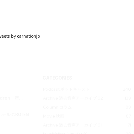
weets by carnationjp
CATEGORIES
Podcast ポッドキャスト
240
Archive 過去音声アーカイブ 02
139
ren「産...
Column コラム
89
テルのROTEN
Movie 映画
87
Archive 過去音声アーカイブ 01
71
MikaWalker ミカブログ
39