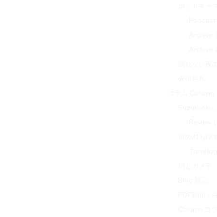
ポッドキャ
Podcas
Archi
Archi
眠れない夜の音 
先祖巡礼
コラム Column
Suzukir
Review
旅のおもひで 
Travel
街とカメラ
Blog 雑記
PDF新聞｜
Column コ