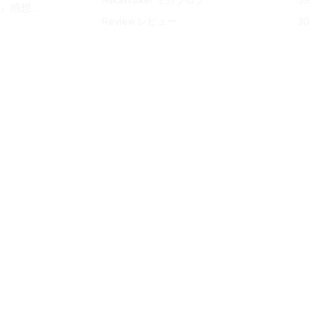
』感想 ...
Review レビュー
30