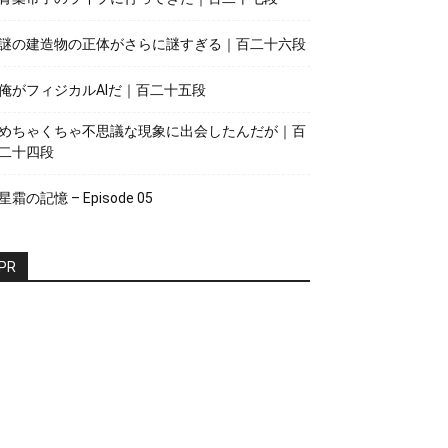
謎の建造物の正体がさらに謎すぎる｜百二十六段
俺がフィジカルAIだ｜百二十五段
めちゃくちゃ不思議な現象に出会したんだが｜百
二十四段
星霜の記憶 – Episode 05
PR