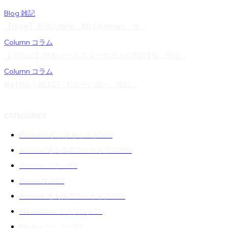
Blog 雑記
【blog】表現の極地。Mr.Children「産...
Column コラム
【宿泊記】熱海パールスターホテルのROTENに宿泊...
Column コラム
Netflix『BEAST -私の中の獣-』感想 ...
CATEGORIES
Podcast ポッドキャスト
240
Archive 過去音声アーカイブ 02
139
Column コラム
89
Movie 映画
87
Archive 過去音声アーカイブ 01
71
MikaWalker ミカブログ
39
Review レビュー
30