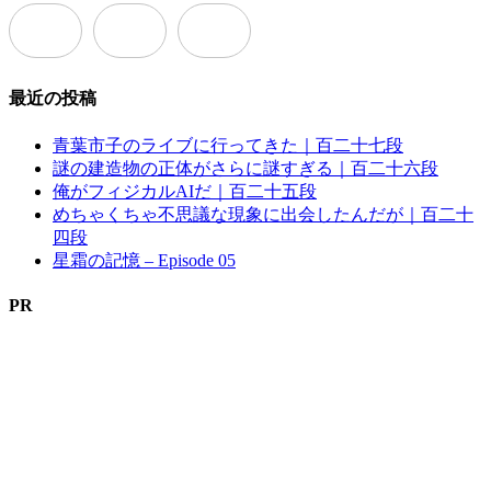
最近の投稿
青葉市子のライブに行ってきた｜百二十七段
謎の建造物の正体がさらに謎すぎる｜百二十六段
俺がフィジカルAIだ｜百二十五段
めちゃくちゃ不思議な現象に出会したんだが｜百二十
四段
星霜の記憶 – Episode 05
PR