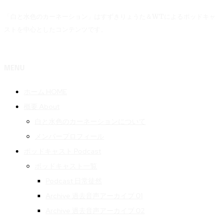
「白と水色のカーネーション」はすずきりょうた＆WTによるポッドキャ
ストを中心としたコンテンツです。
MENU
ホーム HOME
概要 About
白と水色のカーネーションについて
メンバープロフィール
ポッドキャスト Podcast
ポッドキャスト一覧
Podcast 日常徒然
Archive 過去音声アーカイブ 01
Archive 過去音声アーカイブ 02