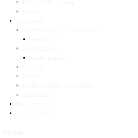
眠れない夜の音 – for Sleep
先祖巡礼
コラム Column
Suzukiroku スズキロク（字獄の鈴木録）
Review レビュー
旅のおもひで Blog
Travelogue 旅行記
街とカメラ
Blog 雑記
PDF新聞｜白水新聞（旧おはな新聞）
Column コラム
連絡先 Contact us
プライバシーポリシー
TRENDING