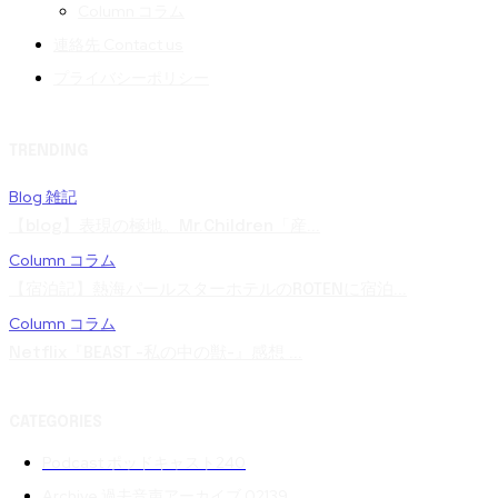
Column コラム
連絡先 Contact us
プライバシーポリシー
TRENDING
Blog 雑記
【blog】表現の極地。Mr.Children「産...
Column コラム
【宿泊記】熱海パールスターホテルのROTENに宿泊...
Column コラム
Netflix『BEAST -私の中の獣-』感想 ...
CATEGORIES
Podcast ポッドキャスト
240
Archive 過去音声アーカイブ 02
139