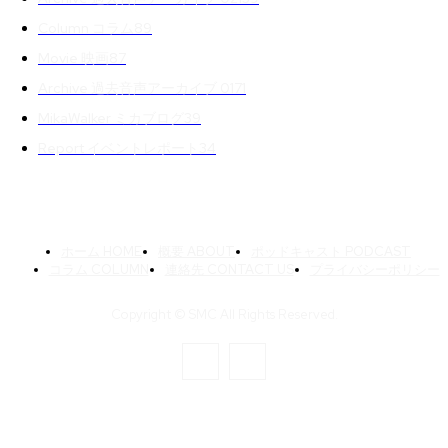
Column コラム
89
Movie 映画
87
Archive 過去音声アーカイブ 01
71
MikaWalker ミカブログ
39
Report イベントレポート
34
ホーム HOME
概要 ABOUT
ポッドキャスト PODCAST
コラム COLUMN
連絡先 CONTACT US
プライバシーポリシー
Copyright © SMC All Rights Reserved.