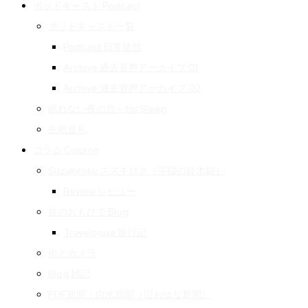
ポッドキャスト Podcast
ポッドキャスト一覧
Podcast 日常徒然
Archive 過去音声アーカイブ 01
Archive 過去音声アーカイブ 02
眠れない夜の音 – for Sleep
先祖巡礼
コラム Column
Suzukiroku スズキロク（字獄の鈴木録）
Review レビュー
旅のおもひで Blog
Travelogue 旅行記
街とカメラ
Blog 雑記
PDF新聞｜白水新聞（旧おはな新聞）