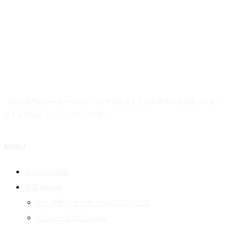
「白と水色のカーネーション」はすずきりょうた＆WTによるポッドキャ
ストを中心としたコンテンツです。
MENU
ホーム HOME
概要 About
白と水色のカーネーションについて
メンバープロフィール