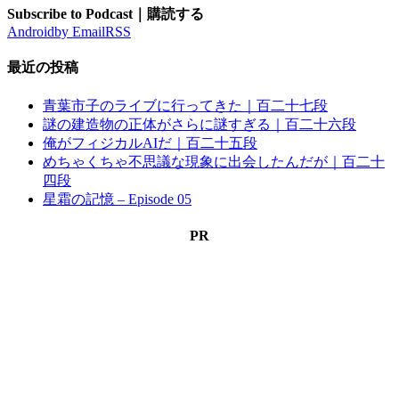
Subscribe to Podcast｜購読する
Android
by Email
RSS
最近の投稿
青葉市子のライブに行ってきた｜百二十七段
謎の建造物の正体がさらに謎すぎる｜百二十六段
俺がフィジカルAIだ｜百二十五段
めちゃくちゃ不思議な現象に出会したんだが｜百二十
四段
星霜の記憶 – Episode 05
PR