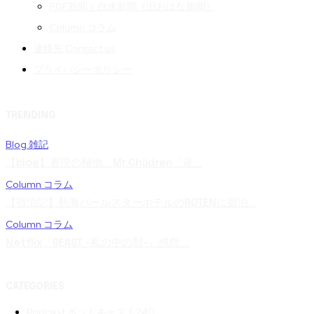
PDF新聞｜白水新聞（旧おはな新聞）
Column コラム
連絡先 Contact us
プライバシーポリシー
TRENDING
Blog 雑記
【blog】表現の極地。Mr.Children「産...
Column コラム
【宿泊記】熱海パールスターホテルのROTENに宿泊...
Column コラム
Netflix『BEAST -私の中の獣-』感想 ...
CATEGORIES
Podcast ポッドキャスト
240