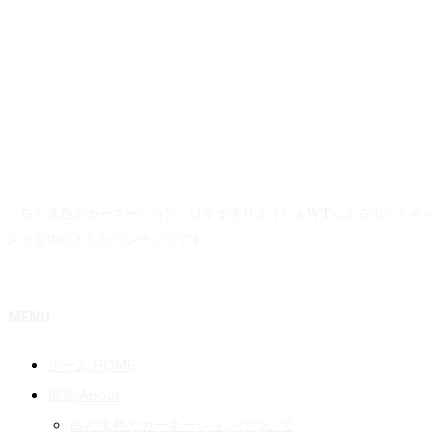
「白と水色のカーネーション」はすずきりょうた＆WTによるポッドキャ
ストを中心としたコンテンツです。
MENU
ホーム HOME
概要 About
白と水色のカーネーションについて