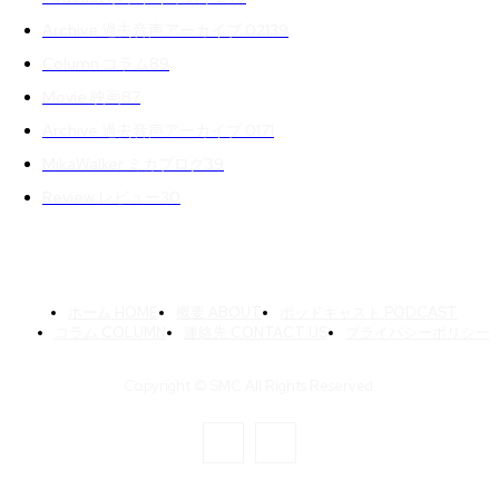
Archive 過去音声アーカイブ 02
139
Column コラム
89
Movie 映画
87
Archive 過去音声アーカイブ 01
71
MikaWalker ミカブログ
39
Review レビュー
30
ホーム HOME
概要 ABOUT
ポッドキャスト PODCAST
コラム COLUMN
連絡先 CONTACT US
プライバシーポリシー
Copyright © SMC All Rights Reserved.