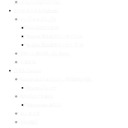
メンバープロフィール
ポッドキャスト Podcast
ポッドキャスト一覧
Podcast 日常徒然
Archive 過去音声アーカイブ 01
Archive 過去音声アーカイブ 02
眠れない夜の音 – for Sleep
先祖巡礼
コラム Column
Suzukiroku スズキロク（字獄の鈴木録）
Review レビュー
旅のおもひで Blog
Travelogue 旅行記
街とカメラ
Blog 雑記