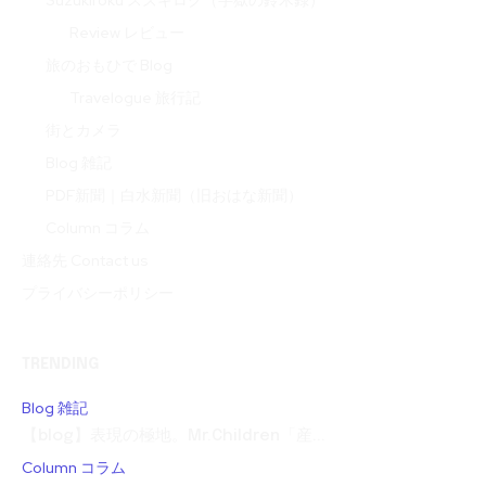
Suzukiroku スズキロク（字獄の鈴木録）
Review レビュー
旅のおもひで Blog
Travelogue 旅行記
街とカメラ
Blog 雑記
PDF新聞｜白水新聞（旧おはな新聞）
Column コラム
連絡先 Contact us
プライバシーポリシー
TRENDING
Blog 雑記
【blog】表現の極地。Mr.Children「産...
Column コラム