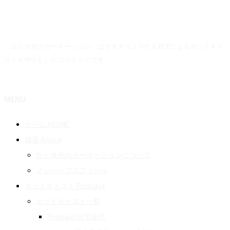
「白と水色のカーネーション」はすずきりょうた＆WTによるポッドキャ
ストを中心としたコンテンツです。
MENU
ホーム HOME
概要 About
白と水色のカーネーションについて
メンバープロフィール
ポッドキャスト Podcast
ポッドキャスト一覧
Podcast 日常徒然