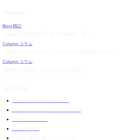
TRENDING
Blog 雑記
【blog】表現の極地。Mr.Children「産...
Column コラム
【宿泊記】熱海パールスターホテルのROTENに宿泊...
Column コラム
Netflix『BEAST -私の中の獣-』感想 ...
CATEGORIES
Podcast ポッドキャスト
240
Archive 過去音声アーカイブ 02
139
Column コラム
89
Movie 映画
87
Archive 過去音声アーカイブ 01
71