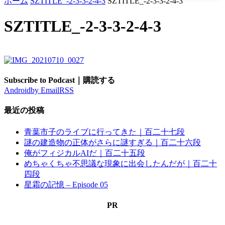
ホーム
SZTITLE_-2-3-3-2-4-3
SZTITLE_-2-3-3-2-4-3
SZTITLE_-2-3-3-2-4-3
Subscribe to Podcast｜購読する
Android
by Email
RSS
最近の投稿
青葉市子のライブに行ってきた｜百二十七段
謎の建造物の正体がさらに謎すぎる｜百二十六段
俺がフィジカルAIだ｜百二十五段
めちゃくちゃ不思議な現象に出会したんだが｜百二十
四段
星霜の記憶 – Episode 05
PR