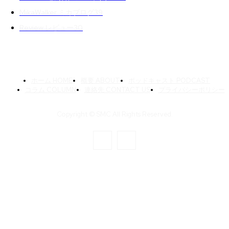
MikaWalker ミカブログ
39
Review レビュー
30
ホーム HOME
概要 ABOUT
ポッドキャスト PODCAST
コラム COLUMN
連絡先 CONTACT US
プライバシーポリシー
Copyright © SMC All Rights Reserved.