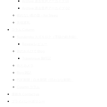
Archive 過去音声アーカイブ 01
Archive 過去音声アーカイブ 02
眠れない夜の音 – for Sleep
先祖巡礼
コラム Column
Suzukiroku スズキロク（字獄の鈴木録）
Review レビュー
旅のおもひで Blog
Travelogue 旅行記
街とカメラ
Blog 雑記
PDF新聞｜白水新聞（旧おはな新聞）
Column コラム
連絡先 Contact us
プライバシーポリシー