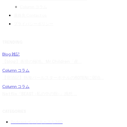
Column コラム
連絡先 Contact us
プライバシーポリシー
TRENDING
Blog 雑記
【blog】表現の極地。Mr.Children「産...
Column コラム
【宿泊記】熱海パールスターホテルのROTENに宿泊...
Column コラム
Netflix『BEAST -私の中の獣-』感想 ...
CATEGORIES
Podcast ポッドキャスト
240