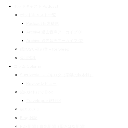
ポッドキャスト Podcast
ポッドキャスト一覧
Podcast 日常徒然
Archive 過去音声アーカイブ 01
Archive 過去音声アーカイブ 02
眠れない夜の音 – for Sleep
先祖巡礼
コラム Column
Suzukiroku スズキロク（字獄の鈴木録）
Review レビュー
旅のおもひで Blog
Travelogue 旅行記
街とカメラ
Blog 雑記
PDF新聞｜白水新聞（旧おはな新聞）