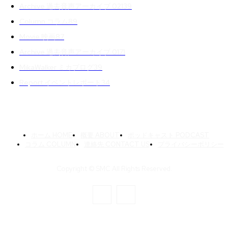
Archive 過去音声アーカイブ 02
139
Column コラム
89
Movie 映画
87
Archive 過去音声アーカイブ 01
71
MikaWalker ミカブログ
39
Report イベントレポート
34
ホーム HOME
概要 ABOUT
ポッドキャスト PODCAST
コラム COLUMN
連絡先 CONTACT US
プライバシーポリシー
Copyright © SMC All Rights Reserved.