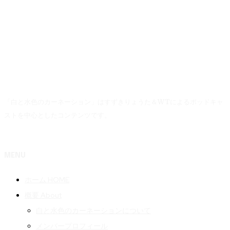
「白と水色のカーネーション」はすずきりょうた＆WTによるポッドキャ
ストを中心としたコンテンツです。
MENU
ホーム HOME
概要 About
白と水色のカーネーションについて
メンバープロフィール