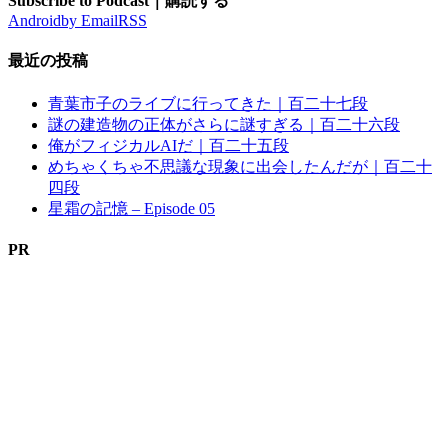
Subscribe to Podcast｜購読する
Android
by Email
RSS
最近の投稿
青葉市子のライブに行ってきた｜百二十七段
謎の建造物の正体がさらに謎すぎる｜百二十六段
俺がフィジカルAIだ｜百二十五段
めちゃくちゃ不思議な現象に出会したんだが｜百二十
四段
星霜の記憶 – Episode 05
PR