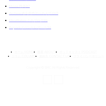
Movie 映画
87
Archive 過去音声アーカイブ 01
71
MikaWalker ミカブログ
39
Report イベントレポート
34
ホーム HOME
概要 ABOUT
ポッドキャスト PODCAST
コラム COLUMN
連絡先 CONTACT US
プライバシーポリシー
Copyright © SMC All Rights Reserved.