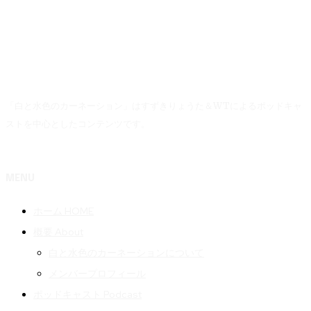
「白と水色のカーネーション」はすずきりょうた＆WTによるポッドキャ
ストを中心としたコンテンツです。
MENU
ホーム HOME
概要 About
白と水色のカーネーションについて
メンバープロフィール
ポッドキャスト Podcast