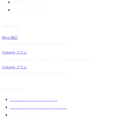
連絡先 Contact us
プライバシーポリシー
TRENDING
Blog 雑記
【blog】表現の極地。Mr.Children「産...
Column コラム
【宿泊記】熱海パールスターホテルのROTENに宿泊...
Column コラム
Netflix『BEAST -私の中の獣-』感想 ...
CATEGORIES
Podcast ポッドキャスト
240
Archive 過去音声アーカイブ 02
139
Column コラム
89