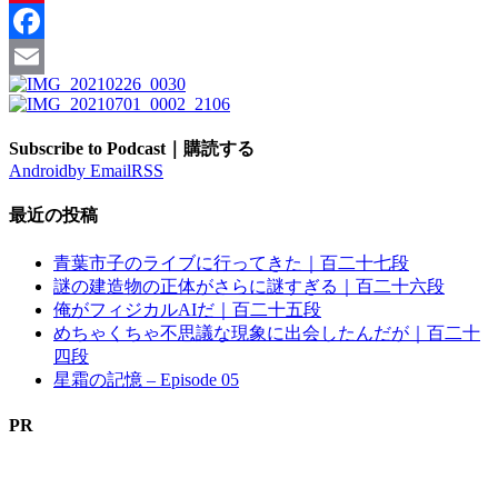
Pinterest
Facebook
Email
Subscribe to Podcast｜購読する
Android
by Email
RSS
最近の投稿
青葉市子のライブに行ってきた｜百二十七段
謎の建造物の正体がさらに謎すぎる｜百二十六段
俺がフィジカルAIだ｜百二十五段
めちゃくちゃ不思議な現象に出会したんだが｜百二十
四段
星霜の記憶 – Episode 05
PR