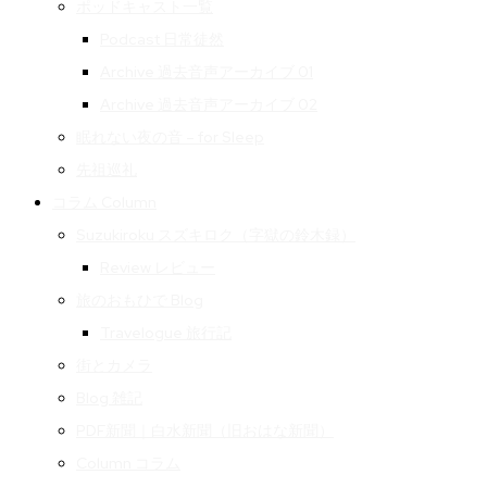
ポッドキャスト一覧
Podcast 日常徒然
Archive 過去音声アーカイブ 01
Archive 過去音声アーカイブ 02
眠れない夜の音 – for Sleep
先祖巡礼
コラム Column
Suzukiroku スズキロク（字獄の鈴木録）
Review レビュー
旅のおもひで Blog
Travelogue 旅行記
街とカメラ
Blog 雑記
PDF新聞｜白水新聞（旧おはな新聞）
Column コラム