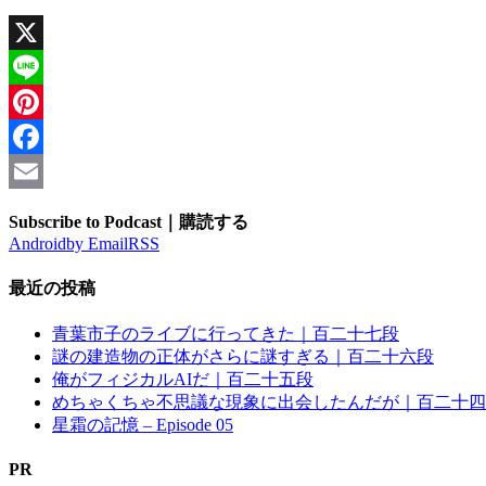
X
Line
Pinterest
Facebook
Email
Subscribe to Podcast｜購読する
Android
by Email
RSS
最近の投稿
青葉市子のライブに行ってきた｜百二十七段
謎の建造物の正体がさらに謎すぎる｜百二十六段
俺がフィジカルAIだ｜百二十五段
めちゃくちゃ不思議な現象に出会したんだが｜百二十四
星霜の記憶 – Episode 05
PR