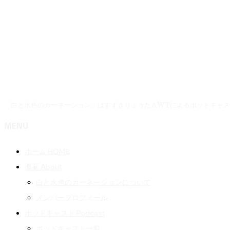
「白と水色のカーネーション」はすずきりょうた＆WTによるポッドキャ
MENU
ホーム HOME
概要 About
白と水色のカーネーションについて
メンバープロフィール
ポッドキャスト Podcast
ポッドキャスト一覧