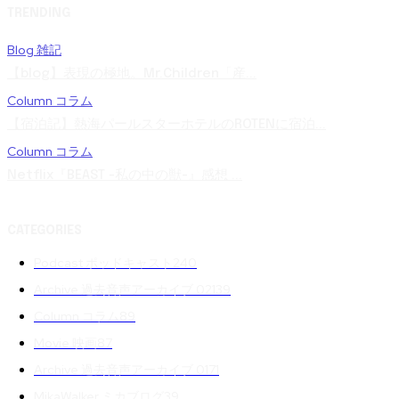
TRENDING
Blog 雑記
【blog】表現の極地。Mr.Children「産...
Column コラム
【宿泊記】熱海パールスターホテルのROTENに宿泊...
Column コラム
Netflix『BEAST -私の中の獣-』感想 ...
CATEGORIES
Podcast ポッドキャスト
240
Archive 過去音声アーカイブ 02
139
Column コラム
89
Movie 映画
87
Archive 過去音声アーカイブ 01
71
MikaWalker ミカブログ
39