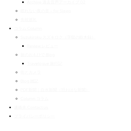
Archive 過去音声アーカイブ 02
眠れない夜の音 – for Sleep
先祖巡礼
コラム Column
Suzukiroku スズキロク（字獄の鈴木録）
Review レビュー
旅のおもひで Blog
Travelogue 旅行記
街とカメラ
Blog 雑記
PDF新聞｜白水新聞（旧おはな新聞）
Column コラム
連絡先 Contact us
プライバシーポリシー