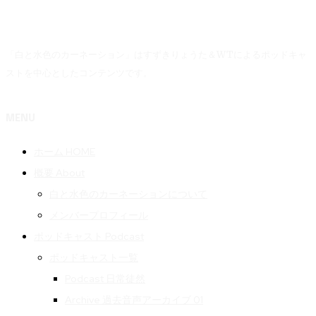
「白と水色のカーネーション」はすずきりょうた＆WTによるポッドキャ
ストを中心としたコンテンツです。
MENU
ホーム HOME
概要 About
白と水色のカーネーションについて
メンバープロフィール
ポッドキャスト Podcast
ポッドキャスト一覧
Podcast 日常徒然
Archive 過去音声アーカイブ 01