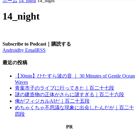
ホーム
14_night
14_night
14_night
Subscribe to Podcast｜購読する
Android
by Email
RSS
最近の投稿
【30min】ひたすら波の音 ｜ 30 Minutes of Gentle Ocean
Waves
青葉市子のライブに行ってきた｜百二十七段
謎の建造物の正体がさらに謎すぎる｜百二十六段
俺がフィジカルAIだ｜百二十五段
めちゃくちゃ不思議な現象に出会したんだが｜百二十
四段
PR