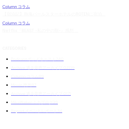
Column コラム
【宿泊記】熱海パールスターホテルのROTENに宿泊...
Column コラム
Netflix『BEAST -私の中の獣-』感想 ...
CATEGORIES
Podcast ポッドキャスト
240
Archive 過去音声アーカイブ 02
139
Column コラム
89
Movie 映画
87
Archive 過去音声アーカイブ 01
71
MikaWalker ミカブログ
39
Report イベントレポート
34