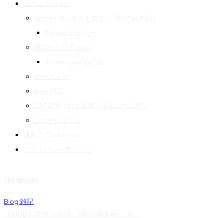
コラム Column
Suzukiroku スズキロク（字獄の鈴木録）
Review レビュー
旅のおもひで Blog
Travelogue 旅行記
街とカメラ
Blog 雑記
PDF新聞｜白水新聞（旧おはな新聞）
Column コラム
連絡先 Contact us
プライバシーポリシー
TRENDING
Blog 雑記
【blog】表現の極地。Mr.Children「産...