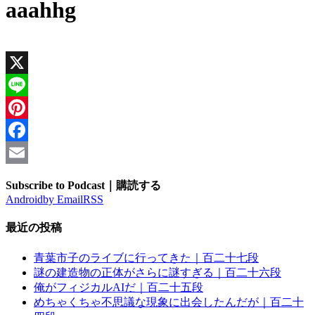
aaahhg
X
Line
Pinterest
Facebook
Email
Subscribe to Podcast｜購読する
Android
by Email
RSS
最近の投稿
青葉市子のライブに行ってきた｜百二十七段
謎の建造物の正体がさらに謎すぎる｜百二十六段
俺がフィジカルAIだ｜百二十五段
めちゃくちゃ不思議な現象に出会したんだが｜百二十