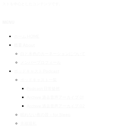
ストを中心としたコンテンツです。
MENU
ホーム HOME
概要 About
白と水色のカーネーションについて
メンバープロフィール
ポッドキャスト Podcast
ポッドキャスト一覧
Podcast 日常徒然
Archive 過去音声アーカイブ 01
Archive 過去音声アーカイブ 02
眠れない夜の音 – for Sleep
先祖巡礼