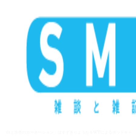
「白と水色のカーネーション」はすずきりょうた＆WTによるポッドキャ