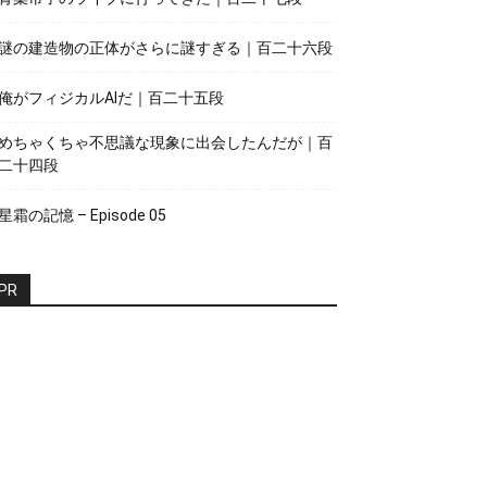
謎の建造物の正体がさらに謎すぎる｜百二十六段
俺がフィジカルAIだ｜百二十五段
めちゃくちゃ不思議な現象に出会したんだが｜百
二十四段
星霜の記憶 – Episode 05
PR