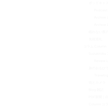
ポッドキャ
Podcas
Archi
Archi
眠れない夜の音 
先祖巡礼
コラム Column
Suzukir
Review
旅のおもひで 
Travel
街とカメラ
Blog 雑記
PDF新聞｜
Column コ