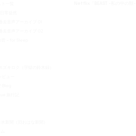
スト一覧
Netflix『BEAST -私の中の獣-
t 日常徒然
ve 過去音声アーカイブ 01
ve 過去音声アーカイブ 02
– for Sleep
oku スズキロク（字獄の鈴木録）
 レビュー
Blog
ogue 旅行記
白水新聞（旧おはな新聞）
ラム