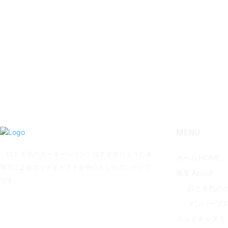
MENU
「白と水色のカーネーション」はすずきりょうた＆
ホーム HOME
WTによるポッドキャストを中心としたコンテンツ
概要 About
です。
白と水色の
メンバープ
ポッドキャスト P