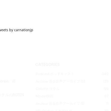
weets by carnationjp
CATEGORIES
Podcast ポッドキャスト
240
Archive 過去音声アーカイブ 02
139
ren「産...
Column コラム
89
テルのROTEN
Movie 映画
87
Archive 過去音声アーカイブ 01
71
MikaWalker ミカブログ
39