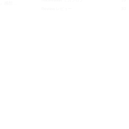
』感想 ...
Review レビュー
30