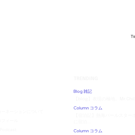
T
TRENDING
Blog 雑記
【blog】表現の極地。Mr.Child
Column コラム
カーネーションについて
【宿泊記】熱海パールスターホ
ロフィール
に宿泊...
odcast
Column コラム