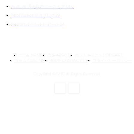
Archive 過去音声アーカイブ 01
71
MikaWalker ミカブログ
39
Report イベントレポート
34
ホーム HOME
概要 ABOUT
ポッドキャスト PODCAST
コラム COLUMN
連絡先 CONTACT US
プライバシーポリシー
Copyright © SMC All Rights Reserved.