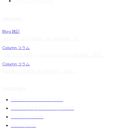
プライバシーポリシー
TRENDING
Blog 雑記
【blog】表現の極地。Mr.Children「産...
Column コラム
【宿泊記】熱海パールスターホテルのROTENに宿泊...
Column コラム
Netflix『BEAST -私の中の獣-』感想 ...
CATEGORIES
Podcast ポッドキャスト
240
Archive 過去音声アーカイブ 02
139
Column コラム
89
Movie 映画
87