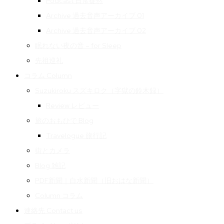
Podcast 日常徒然
Archive 過去音声アーカイブ 01
Archive 過去音声アーカイブ 02
眠れない夜の音 – for Sleep
先祖巡礼
コラム Column
Suzukiroku スズキロク（字獄の鈴木録）
Review レビュー
旅のおもひで Blog
Travelogue 旅行記
街とカメラ
Blog 雑記
PDF新聞｜白水新聞（旧おはな新聞）
Column コラム
連絡先 Contact us