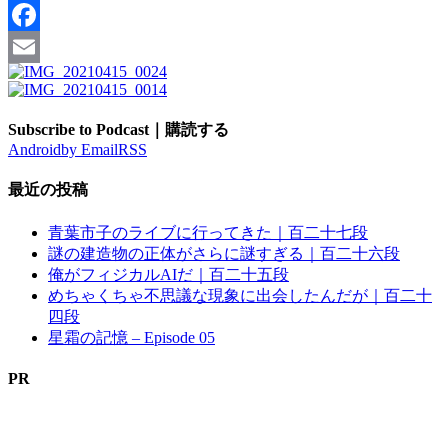
Pinterest
Facebook
Email
Subscribe to Podcast｜購読する
Android
by Email
RSS
最近の投稿
青葉市子のライブに行ってきた｜百二十七段
謎の建造物の正体がさらに謎すぎる｜百二十六段
俺がフィジカルAIだ｜百二十五段
めちゃくちゃ不思議な現象に出会したんだが｜百二十
四段
星霜の記憶 – Episode 05
PR