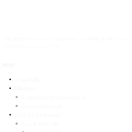
「白と水色のカーネーション」はすずきりょうた＆WTによるポッドキャ
ストを中心としたコンテンツです。
MENU
ホーム HOME
概要 About
白と水色のカーネーションについて
メンバープロフィール
ポッドキャスト Podcast
ポッドキャスト一覧