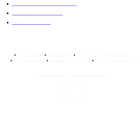
Archive 過去音声アーカイブ 01
71
MikaWalker ミカブログ
39
Review レビュー
30
ホーム HOME
概要 ABOUT
ポッドキャスト PODCAST
コラム COLUMN
連絡先 CONTACT US
プライバシーポリシー
Copyright © SMC All Rights Reserved.