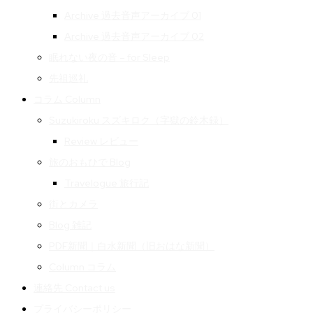
Archive 過去音声アーカイブ 01
Archive 過去音声アーカイブ 02
眠れない夜の音 – for Sleep
先祖巡礼
コラム Column
Suzukiroku スズキロク（字獄の鈴木録）
Review レビュー
旅のおもひで Blog
Travelogue 旅行記
街とカメラ
Blog 雑記
PDF新聞｜白水新聞（旧おはな新聞）
Column コラム
連絡先 Contact us
プライバシーポリシー