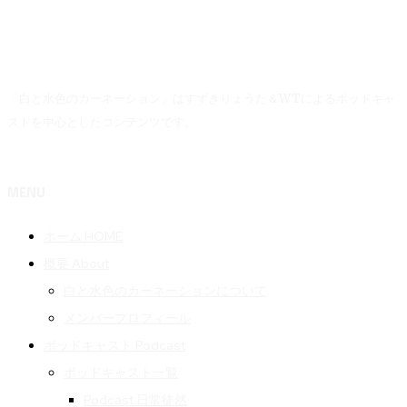
「白と水色のカーネーション」はすずきりょうた＆WTによるポッドキャ
ストを中心としたコンテンツです。
MENU
ホーム HOME
概要 About
白と水色のカーネーションについて
メンバープロフィール
ポッドキャスト Podcast
ポッドキャスト一覧
Podcast 日常徒然