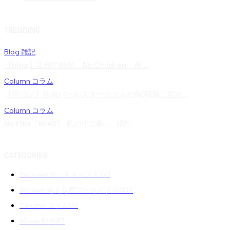
TRENDING
Blog 雑記
【blog】表現の極地。Mr.Children「産...
Column コラム
【宿泊記】熱海パールスターホテルのROTENに宿泊...
Column コラム
Netflix『BEAST -私の中の獣-』感想 ...
CATEGORIES
Podcast ポッドキャスト
241
Archive 過去音声アーカイブ 02
139
Column コラム
89
Movie 映画
87