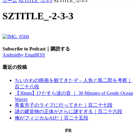
ホーム
SZTITLE_-2-3-3
SZTITLE_-2-3-3
SZTITLE_-2-3-3
Subscribe to Podcast｜購読する
Android
by Email
RSS
最近の投稿
ちいかわの映画を観てきたぞ – 人魚と島二郎を考察｜
百二十八段
【30min】ひたすら波の音 ｜ 30 Minutes of Gentle Ocean
Waves
青葉市子のライブに行ってきた｜百二十七段
謎の建造物の正体がさらに謎すぎる｜百二十六段
俺がフィジカルAIだ｜百二十五段
PR