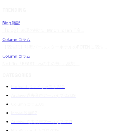
TRENDING
Blog 雑記
【blog】表現の極地。Mr.Children「産...
Column コラム
【宿泊記】熱海パールスターホテルのROTENに宿泊...
Column コラム
Netflix『BEAST -私の中の獣-』感想 ...
CATEGORIES
Podcast ポッドキャスト
240
Archive 過去音声アーカイブ 02
139
Column コラム
89
Movie 映画
87
Archive 過去音声アーカイブ 01
71
MikaWalker ミカブログ
39