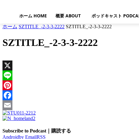
ホーム HOME
概要 ABOUT
ポッドキャスト PODCA
ホーム
SZTITLE_-2-3-3-2222
SZTITLE_-2-3-3-2222
SZTITLE_-2-3-3-2222
X
Line
Pinterest
Facebook
Email
Subscribe to Podcast｜購読する
Android
by Email
RSS