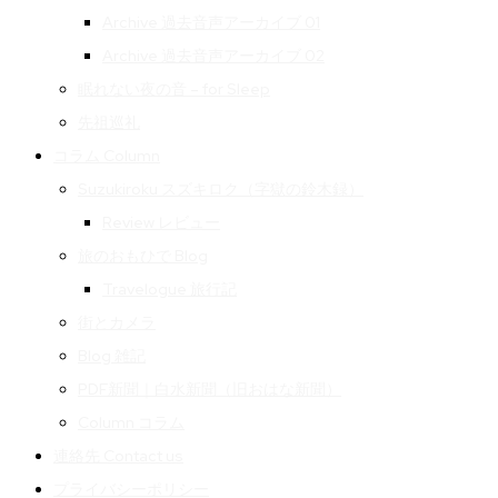
Archive 過去音声アーカイブ 01
Archive 過去音声アーカイブ 02
眠れない夜の音 – for Sleep
先祖巡礼
コラム Column
Suzukiroku スズキロク（字獄の鈴木録）
Review レビュー
旅のおもひで Blog
Travelogue 旅行記
街とカメラ
Blog 雑記
PDF新聞｜白水新聞（旧おはな新聞）
Column コラム
連絡先 Contact us
プライバシーポリシー