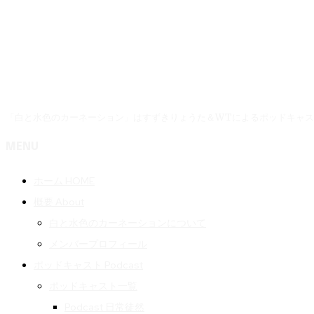
「白と水色のカーネーション」はすずきりょうた＆WTによるポッドキャ
MENU
ホーム HOME
概要 About
白と水色のカーネーションについて
メンバープロフィール
ポッドキャスト Podcast
ポッドキャスト一覧
Podcast 日常徒然