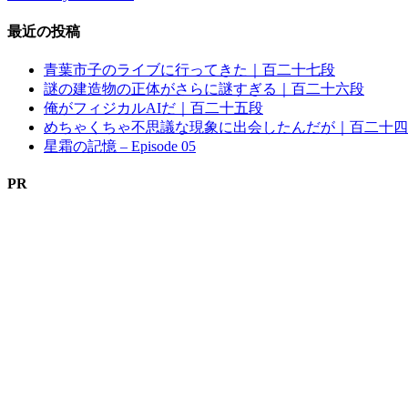
最近の投稿
青葉市子のライブに行ってきた｜百二十七段
謎の建造物の正体がさらに謎すぎる｜百二十六段
俺がフィジカルAIだ｜百二十五段
めちゃくちゃ不思議な現象に出会したんだが｜百二十四
星霜の記憶 – Episode 05
PR