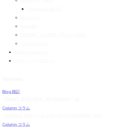
旅のおもひで Blog
Travelogue 旅行記
街とカメラ
Blog 雑記
PDF新聞｜白水新聞（旧おはな新聞）
Column コラム
連絡先 Contact us
プライバシーポリシー
TRENDING
Blog 雑記
【blog】表現の極地。Mr.Children「産...
Column コラム
【宿泊記】熱海パールスターホテルのROTENに宿泊...
Column コラム