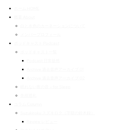
ホーム HOME
概要 About
白と水色のカーネーションについて
メンバープロフィール
ポッドキャスト Podcast
ポッドキャスト一覧
Podcast 日常徒然
Archive 過去音声アーカイブ 01
Archive 過去音声アーカイブ 02
眠れない夜の音 – for Sleep
先祖巡礼
コラム Column
Suzukiroku スズキロク（字獄の鈴木録）
Review レビュー