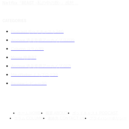
Netflix『BEAST -私の中の獣-』感想 ...
CATEGORIES
Podcast ポッドキャスト
240
Archive 過去音声アーカイブ 02
139
Column コラム
89
Movie 映画
87
Archive 過去音声アーカイブ 01
71
MikaWalker ミカブログ
39
Review レビュー
30
ホーム HOME
概要 ABOUT
ポッドキャスト PODCAST
コラム COLUMN
連絡先 CONTACT US
プライバシーポリシー