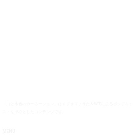
「白と水色のカーネーション」はすずきりょうた＆WTによるポッドキャ
ストを中心としたコンテンツです。
MENU