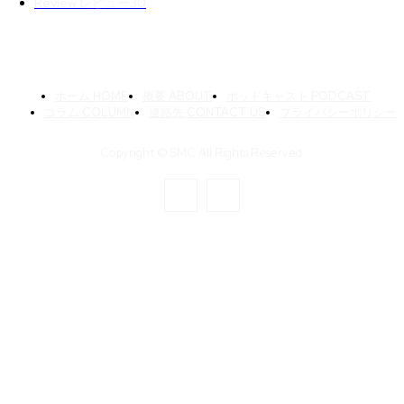
Review レビュー
30
ホーム HOME
概要 ABOUT
ポッドキャスト PODCAST
コラム COLUMN
連絡先 CONTACT US
プライバシーポリシー
Copyright © SMC All Rights Reserved.