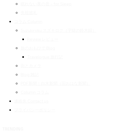
眠れない夜の音 – for Sleep
先祖巡礼
コラム Column
Suzukiroku スズキロク（字獄の鈴木録）
Review レビュー
旅のおもひで Blog
Travelogue 旅行記
街とカメラ
Blog 雑記
PDF新聞｜白水新聞（旧おはな新聞）
Column コラム
連絡先 Contact us
プライバシーポリシー
TRENDING