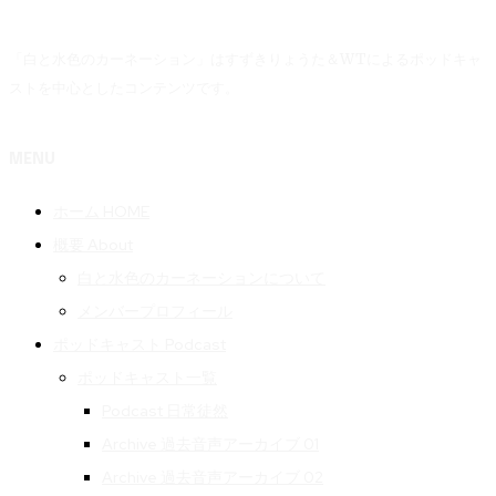
「白と水色のカーネーション」はすずきりょうた＆WTによるポッドキャ
ストを中心としたコンテンツです。
MENU
ホーム HOME
概要 About
白と水色のカーネーションについて
メンバープロフィール
ポッドキャスト Podcast
ポッドキャスト一覧
Podcast 日常徒然
Archive 過去音声アーカイブ 01
Archive 過去音声アーカイブ 02