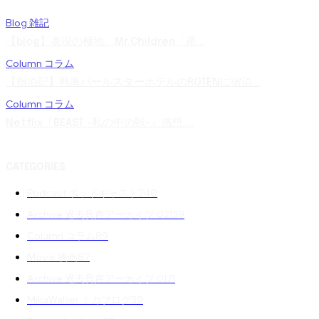
Blog 雑記
【blog】表現の極地。Mr.Children「産...
Column コラム
【宿泊記】熱海パールスターホテルのROTENに宿泊...
Column コラム
Netflix『BEAST -私の中の獣-』感想 ...
CATEGORIES
Podcast ポッドキャスト
240
Archive 過去音声アーカイブ 02
139
Column コラム
89
Movie 映画
87
Archive 過去音声アーカイブ 01
71
MikaWalker ミカブログ
39