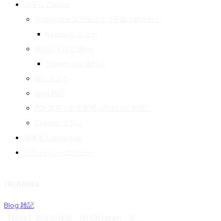
コラム Column
Suzukiroku スズキロク（字獄の鈴木録）
Review レビュー
旅のおもひで Blog
Travelogue 旅行記
街とカメラ
Blog 雑記
PDF新聞｜白水新聞（旧おはな新聞）
Column コラム
連絡先 Contact us
プライバシーポリシー
TRENDING
Blog 雑記
【blog】表現の極地。Mr.Children「産...