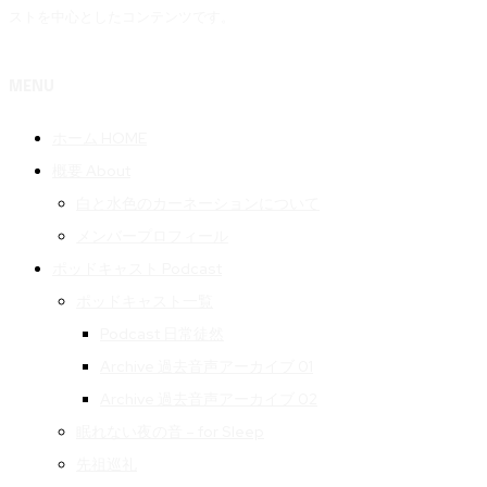
ストを中心としたコンテンツです。
MENU
ホーム HOME
概要 About
白と水色のカーネーションについて
メンバープロフィール
ポッドキャスト Podcast
ポッドキャスト一覧
Podcast 日常徒然
Archive 過去音声アーカイブ 01
Archive 過去音声アーカイブ 02
眠れない夜の音 – for Sleep
先祖巡礼