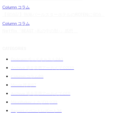
Column コラム
【宿泊記】熱海パールスターホテルのROTENに宿泊...
Column コラム
Netflix『BEAST -私の中の獣-』感想 ...
CATEGORIES
Podcast ポッドキャスト
240
Archive 過去音声アーカイブ 02
139
Column コラム
89
Movie 映画
87
Archive 過去音声アーカイブ 01
71
MikaWalker ミカブログ
39
Report イベントレポート
34