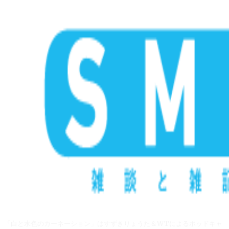
「白と水色のカーネーション」はすずきりょうた＆WTによるポッドキャ