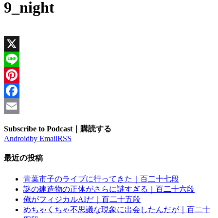
9_night
X
Line
Pinterest
Facebook
Email
Subscribe to Podcast｜購読する
Android
by Email
RSS
最近の投稿
青葉市子のライブに行ってきた｜百二十七段
謎の建造物の正体がさらに謎すぎる｜百二十六段
俺がフィジカルAIだ｜百二十五段
めちゃくちゃ不思議な現象に出会したんだが｜百二十