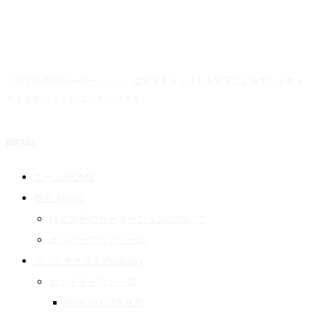
「白と水色のカーネーション」はすずきりょうた＆WTによるポッドキャ
ストを中心としたコンテンツです。
MENU
ホーム HOME
概要 About
白と水色のカーネーションについて
メンバープロフィール
ポッドキャスト Podcast
ポッドキャスト一覧
Podcast 日常徒然