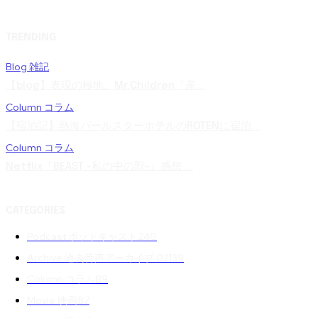
TRENDING
Blog 雑記
【blog】表現の極地。Mr.Children「産...
Column コラム
【宿泊記】熱海パールスターホテルのROTENに宿泊...
Column コラム
Netflix『BEAST -私の中の獣-』感想 ...
CATEGORIES
Podcast ポッドキャスト
240
Archive 過去音声アーカイブ 02
139
Column コラム
89
Movie 映画
87