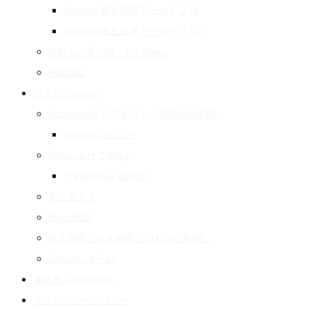
Archive 過去音声アーカイブ 01
Archive 過去音声アーカイブ 02
眠れない夜の音 – for Sleep
先祖巡礼
コラム Column
Suzukiroku スズキロク（字獄の鈴木録）
Review レビュー
旅のおもひで Blog
Travelogue 旅行記
街とカメラ
Blog 雑記
PDF新聞｜白水新聞（旧おはな新聞）
Column コラム
連絡先 Contact us
プライバシーポリシー