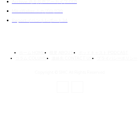
Archive 過去音声アーカイブ 01
71
MikaWalker ミカブログ
39
Report イベントレポート
34
ホーム HOME
概要 ABOUT
ポッドキャスト PODCAST
コラム COLUMN
連絡先 CONTACT US
プライバシーポリシー
Copyright © SMC All Rights Reserved.