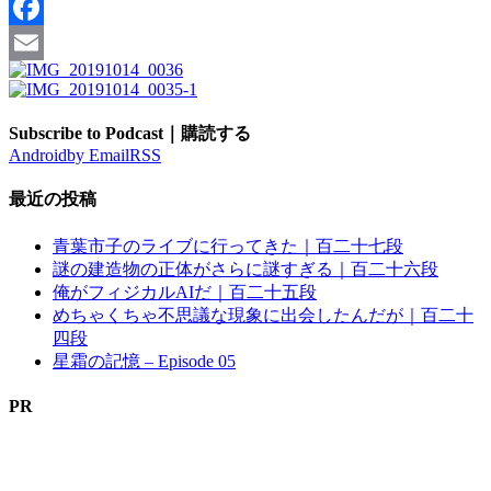
Pinterest
Facebook
Email
Subscribe to Podcast｜購読する
Android
by Email
RSS
最近の投稿
青葉市子のライブに行ってきた｜百二十七段
謎の建造物の正体がさらに謎すぎる｜百二十六段
俺がフィジカルAIだ｜百二十五段
めちゃくちゃ不思議な現象に出会したんだが｜百二十
四段
星霜の記憶 – Episode 05
PR