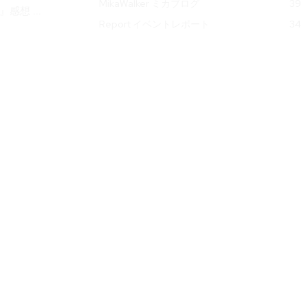
MikaWalker ミカブログ
39
』感想 ...
Report イベントレポート
34