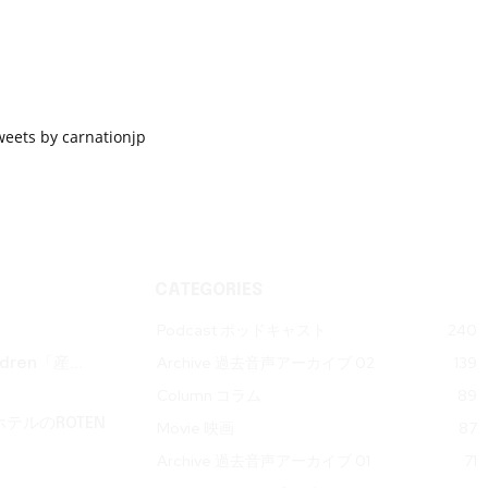
weets by carnationjp
CATEGORIES
Podcast ポッドキャスト
240
Archive 過去音声アーカイブ 02
139
ren「産...
Column コラム
89
テルのROTEN
Movie 映画
87
Archive 過去音声アーカイブ 01
71