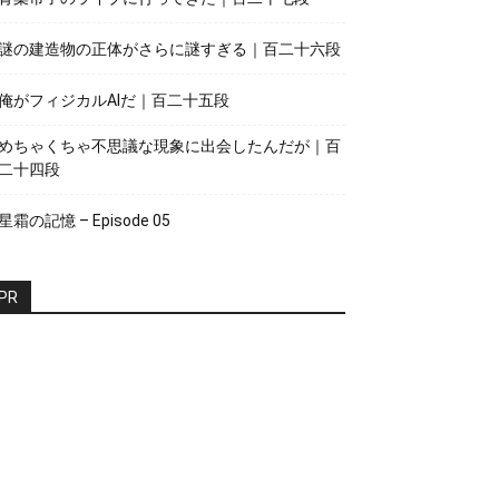
謎の建造物の正体がさらに謎すぎる｜百二十六段
俺がフィジカルAIだ｜百二十五段
めちゃくちゃ不思議な現象に出会したんだが｜百
二十四段
星霜の記憶 – Episode 05
PR