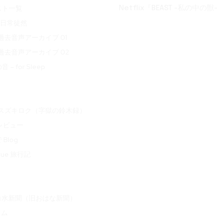
スト一覧
Netflix『BEAST -私の中の獣-
t 日常徒然
ve 過去音声アーカイブ 01
ve 過去音声アーカイブ 02
– for Sleep
oku スズキロク（字獄の鈴木録）
 レビュー
Blog
ogue 旅行記
白水新聞（旧おはな新聞）
ラム