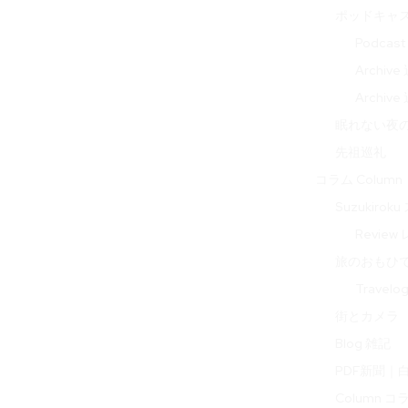
ポッドキャ
Podcas
Archi
Archi
眠れない夜の音 
先祖巡礼
コラム Column
Suzukir
Review
旅のおもひで 
Travel
街とカメラ
Blog 雑記
PDF新聞｜
Column コ