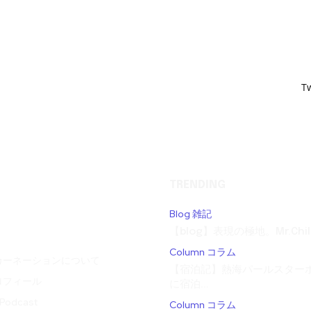
T
TRENDING
Blog 雑記
【blog】表現の極地。Mr.Child
Column コラム
カーネーションについて
【宿泊記】熱海パールスターホ
ロフィール
に宿泊...
odcast
Column コラム