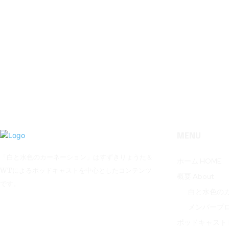
MENU
「白と水色のカーネーション」はすずきりょうた＆
ホーム HOME
WTによるポッドキャストを中心としたコンテンツ
概要 About
です。
白と水色の
メンバープ
ポッドキャスト P