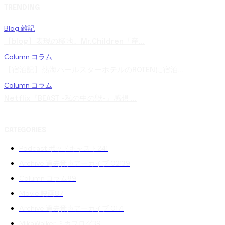
TRENDING
Blog 雑記
【blog】表現の極地。Mr.Children「産...
Column コラム
【宿泊記】熱海パールスターホテルのROTENに宿泊...
Column コラム
Netflix『BEAST -私の中の獣-』感想 ...
CATEGORIES
Podcast ポッドキャスト
241
Archive 過去音声アーカイブ 02
139
Column コラム
89
Movie 映画
87
Archive 過去音声アーカイブ 01
71
MikaWalker ミカブログ
39