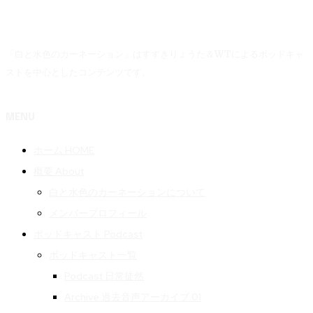
「白と水色のカーネーション」はすずきりょうた＆WTによるポッドキャ
ストを中心としたコンテンツです。
MENU
ホーム HOME
概要 About
白と水色のカーネーションについて
メンバープロフィール
ポッドキャスト Podcast
ポッドキャスト一覧
Podcast 日常徒然
Archive 過去音声アーカイブ 01