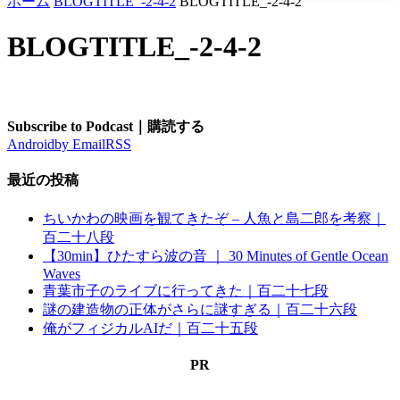
ホーム
BLOGTITLE_-2-4-2
BLOGTITLE_-2-4-2
BLOGTITLE_-2-4-2
Subscribe to Podcast｜購読する
Android
by Email
RSS
最近の投稿
ちいかわの映画を観てきたぞ – 人魚と島二郎を考察｜
百二十八段
【30min】ひたすら波の音 ｜ 30 Minutes of Gentle Ocean
Waves
青葉市子のライブに行ってきた｜百二十七段
謎の建造物の正体がさらに謎すぎる｜百二十六段
俺がフィジカルAIだ｜百二十五段
PR