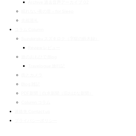
Archive 過去音声アーカイブ 02
眠れない夜の音 – for Sleep
先祖巡礼
コラム Column
Suzukiroku スズキロク（字獄の鈴木録）
Review レビュー
旅のおもひで Blog
Travelogue 旅行記
街とカメラ
Blog 雑記
PDF新聞｜白水新聞（旧おはな新聞）
Column コラム
連絡先 Contact us
プライバシーポリシー