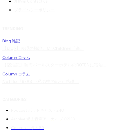
連絡先 Contact us
プライバシーポリシー
TRENDING
Blog 雑記
【blog】表現の極地。Mr.Children「産...
Column コラム
【宿泊記】熱海パールスターホテルのROTENに宿泊...
Column コラム
Netflix『BEAST -私の中の獣-』感想 ...
CATEGORIES
Podcast ポッドキャスト
240
Archive 過去音声アーカイブ 02
139
Column コラム
89