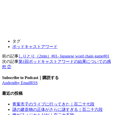
タグ
ポッドキャストアワード
前の記事
しりとり（2min）#01- Japanese word chain game#01
次の記事
第1回ポッドキャストアワードの結果についての感
想 ②
Subscribe to Podcast｜購読する
Android
by Email
RSS
最近の投稿
青葉市子のライブに行ってきた｜百二十七段
謎の建造物の正体がさらに謎すぎる｜百二十六段
俺がフィジカルAIだ｜百二十五段