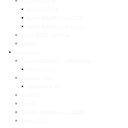
ポッドキャスト一覧
Podcast 日常徒然
Archive 過去音声アーカイブ 01
Archive 過去音声アーカイブ 02
眠れない夜の音 – for Sleep
先祖巡礼
コラム Column
Suzukiroku スズキロク（字獄の鈴木録）
Review レビュー
旅のおもひで Blog
Travelogue 旅行記
街とカメラ
Blog 雑記
PDF新聞｜白水新聞（旧おはな新聞）
Column コラム