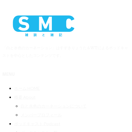
「白と水色のカーネーション」はすずきりょうた＆WTによるポッドキャ
ストを中心としたコンテンツです。
MENU
ホーム HOME
概要 About
白と水色のカーネーションについて
メンバープロフィール
ポッドキャスト Podcast