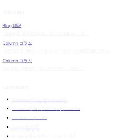
TRENDING
Blog 雑記
【blog】表現の極地。Mr.Children「産...
Column コラム
【宿泊記】熱海パールスターホテルのROTENに宿泊...
Column コラム
Netflix『BEAST -私の中の獣-』感想 ...
CATEGORIES
Podcast ポッドキャスト
241
Archive 過去音声アーカイブ 02
139
Column コラム
89
Movie 映画
87
Archive 過去音声アーカイブ 01
71