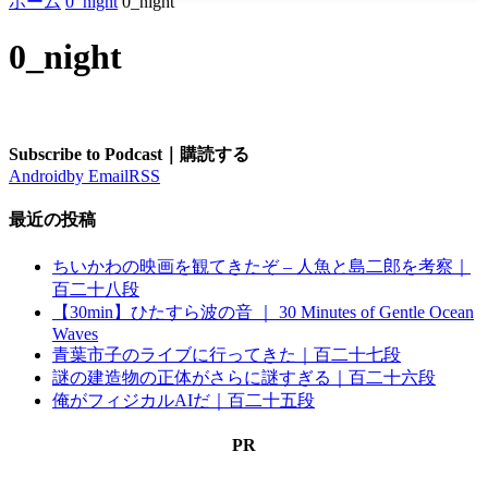
ホーム
0_night
0_night
0_night
Subscribe to Podcast｜購読する
Android
by Email
RSS
最近の投稿
ちいかわの映画を観てきたぞ – 人魚と島二郎を考察｜
百二十八段
【30min】ひたすら波の音 ｜ 30 Minutes of Gentle Ocean
Waves
青葉市子のライブに行ってきた｜百二十七段
謎の建造物の正体がさらに謎すぎる｜百二十六段
俺がフィジカルAIだ｜百二十五段
PR