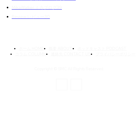
MikaWalker ミカブログ
39
Review レビュー
30
ホーム HOME
概要 ABOUT
ポッドキャスト PODCAST
コラム COLUMN
連絡先 CONTACT US
プライバシーポリシー
Copyright © SMC All Rights Reserved.