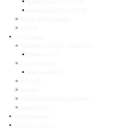
Archive 過去音声アーカイブ 01
Archive 過去音声アーカイブ 02
眠れない夜の音 – for Sleep
先祖巡礼
コラム Column
Suzukiroku スズキロク（字獄の鈴木録）
Review レビュー
旅のおもひで Blog
Travelogue 旅行記
街とカメラ
Blog 雑記
PDF新聞｜白水新聞（旧おはな新聞）
Column コラム
連絡先 Contact us
プライバシーポリシー