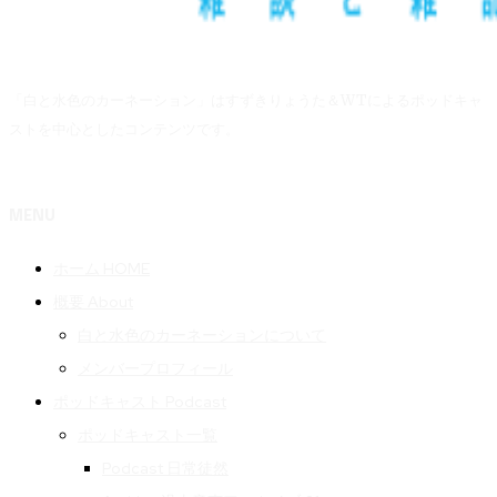
「白と水色のカーネーション」はすずきりょうた＆WTによるポッドキャ
ストを中心としたコンテンツです。
MENU
ホーム HOME
概要 About
白と水色のカーネーションについて
メンバープロフィール
ポッドキャスト Podcast
ポッドキャスト一覧
Podcast 日常徒然