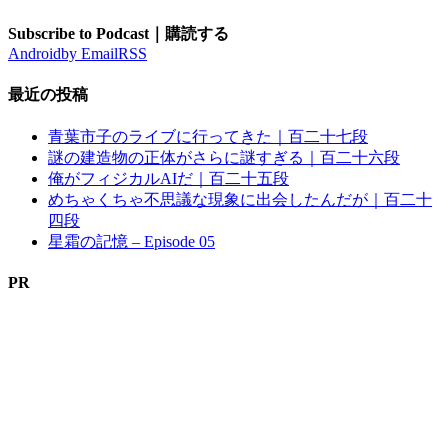
Subscribe to Podcast｜購読する
Android
by Email
RSS
最近の投稿
青葉市子のライブに行ってきた｜百二十七段
謎の建造物の正体がさらに謎すぎる｜百二十六段
俺がフィジカルAIだ｜百二十五段
めちゃくちゃ不思議な現象に出会したんだが｜百二十
四段
星霜の記憶 – Episode 05
PR