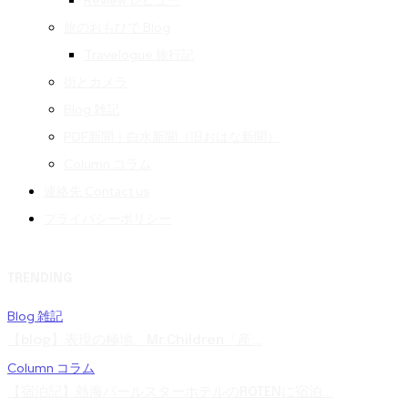
Review レビュー
旅のおもひで Blog
Travelogue 旅行記
街とカメラ
Blog 雑記
PDF新聞｜白水新聞（旧おはな新聞）
Column コラム
連絡先 Contact us
プライバシーポリシー
TRENDING
Blog 雑記
【blog】表現の極地。Mr.Children「産...
Column コラム
【宿泊記】熱海パールスターホテルのROTENに宿泊...