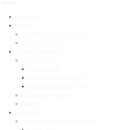
MENU
ホーム HOME
概要 About
白と水色のカーネーションについて
メンバープロフィール
ポッドキャスト Podcast
ポッドキャスト一覧
Podcast 日常徒然
Archive 過去音声アーカイブ 01
Archive 過去音声アーカイブ 02
眠れない夜の音 – for Sleep
先祖巡礼
コラム Column
Suzukiroku スズキロク（字獄の鈴木録）