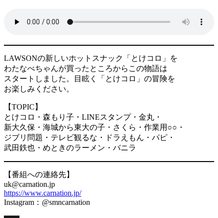
LAWSONの新しいホットスナック「とけコロ」を
わたなべちゃんが買ったところからこの物語は
スタートしました。目眩く「とけコロ」の冒険を
お楽しみください。
【TOPIC】
とけコロ・森もり子・LINEスタンプ・金丸・
新大久保・海城から東大の子・さくら・作業用○○・
ジブリ問題・テレビ観るな・ドラえもん・パピ・
武田鉄也・めときのラーメン・バニラ
【番組への連絡先】
uk@carnation.jp
https://www.carnation.jp/
Instagram：@smncarnation