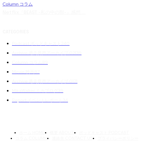
Column コラム
Netflix『BEAST -私の中の獣-』感想 ...
CATEGORIES
Podcast ポッドキャスト
240
Archive 過去音声アーカイブ 02
139
Column コラム
89
Movie 映画
87
Archive 過去音声アーカイブ 01
71
MikaWalker ミカブログ
39
Report イベントレポート
34
ホーム HOME
概要 ABOUT
ポッドキャスト PODCAST
コラム COLUMN
連絡先 CONTACT US
プライバシーポリシー