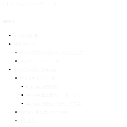
ストを中心としたコンテンツです。
MENU
ホーム HOME
概要 About
白と水色のカーネーションについて
メンバープロフィール
ポッドキャスト Podcast
ポッドキャスト一覧
Podcast 日常徒然
Archive 過去音声アーカイブ 01
Archive 過去音声アーカイブ 02
眠れない夜の音 – for Sleep
先祖巡礼