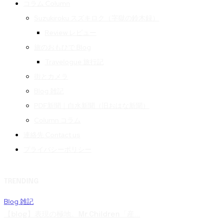
コラム Column
Suzukiroku スズキロク（字獄の鈴木録）
Review レビュー
旅のおもひで Blog
Travelogue 旅行記
街とカメラ
Blog 雑記
PDF新聞｜白水新聞（旧おはな新聞）
Column コラム
連絡先 Contact us
プライバシーポリシー
TRENDING
Blog 雑記
【blog】表現の極地。Mr.Children「産...