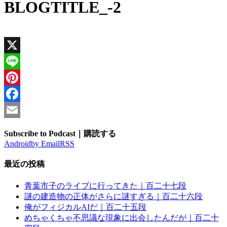
BLOGTITLE_-2
X
Line
Pinterest
Facebook
Email
Subscribe to Podcast｜購読する
Android
by Email
RSS
最近の投稿
青葉市子のライブに行ってきた｜百二十七段
謎の建造物の正体がさらに謎すぎる｜百二十六段
俺がフィジカルAIだ｜百二十五段
めちゃくちゃ不思議な現象に出会したんだが｜百二十