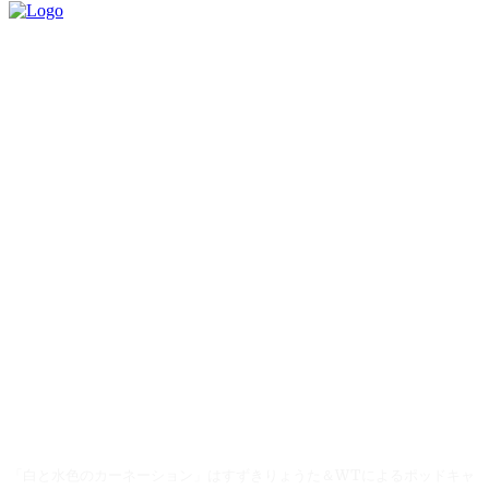
「白と水色のカーネーション」はすずきりょうた＆WTによるポッドキャ