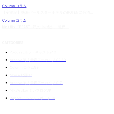
Column コラム
【宿泊記】熱海パールスターホテルのROTENに宿泊...
Column コラム
Netflix『BEAST -私の中の獣-』感想 ...
CATEGORIES
Podcast ポッドキャスト
240
Archive 過去音声アーカイブ 02
139
Column コラム
89
Movie 映画
87
Archive 過去音声アーカイブ 01
71
MikaWalker ミカブログ
39
Report イベントレポート
34