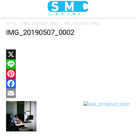
ホーム
IMG_20190507_0002
IMG_20190507_0002
IMG_20190507_0002
X
Line
Pinterest
Facebook
Email