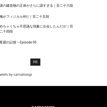
謎の建造物の正体がさらに謎すぎる｜百二十六段
俺がフィジカルAIだ｜百二十五段
めちゃくちゃ不思議な現象に出会したんだが｜百
二十四段
星霜の記憶 – Episode 05
PR
weets by carnationjp