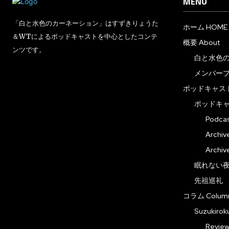
MENU
「白と水色のカーネーション」はすずきりょうた
ホーム HOME
＆WTによるポッドキャストを中心としたコンテ
概要 About
ンツです。
白と水色
メンバー
ポッドキャスト 
ポッドキ
Podc
Arch
Arch
眠れない夜の音
先祖巡礼
コラム Colum
Suzuki
Revi