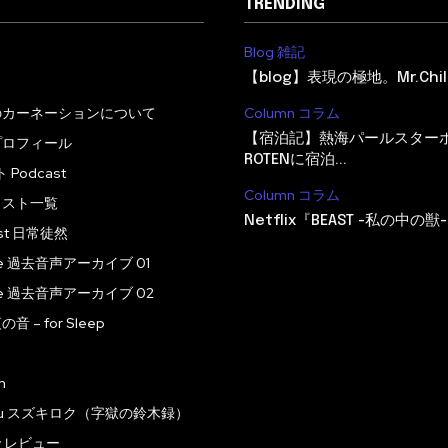
TRENDING
Blog 雑記
【blog】表現の極地。Mr.Child
のカーネーションについて
Column コラム
【宿泊記】熱海パールスター
プロフィール
ROTENに宿泊...
Podcast
Column コラム
ャスト一覧
Netflix『BEAST -私の中の獣-
ast 日常徒然
ive 過去音声アーカイブ 01
ive 過去音声アーカイブ 02
 – for Sleep
n
roku スズキロク（字獄の鈴木録）
ew レビュー