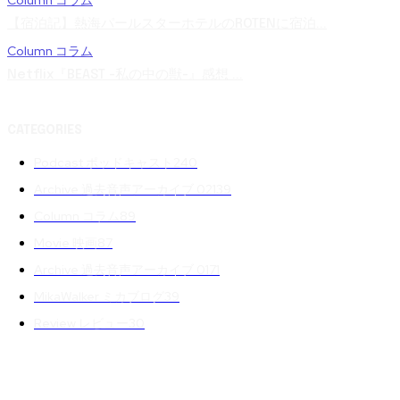
Column コラム
【宿泊記】熱海パールスターホテルのROTENに宿泊...
Column コラム
Netflix『BEAST -私の中の獣-』感想 ...
CATEGORIES
Podcast ポッドキャスト
240
Archive 過去音声アーカイブ 02
139
Column コラム
89
Movie 映画
87
Archive 過去音声アーカイブ 01
71
MikaWalker ミカブログ
39
Review レビュー
30