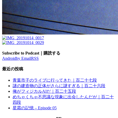
Subscribe to Podcast｜購読する
Android
by Email
RSS
最近の投稿
青葉市子のライブに行ってきた｜百二十七段
謎の建造物の正体がさらに謎すぎる｜百二十六段
俺がフィジカルAIだ｜百二十五段
めちゃくちゃ不思議な現象に出会したんだが｜百二十
四段
星霜の記憶 – Episode 05