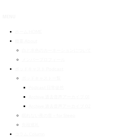
MENU
ホーム HOME
概要 About
白と水色のカーネーションについて
メンバープロフィール
ポッドキャスト Podcast
ポッドキャスト一覧
Podcast 日常徒然
Archive 過去音声アーカイブ 01
Archive 過去音声アーカイブ 02
眠れない夜の音 – for Sleep
先祖巡礼
コラム Column