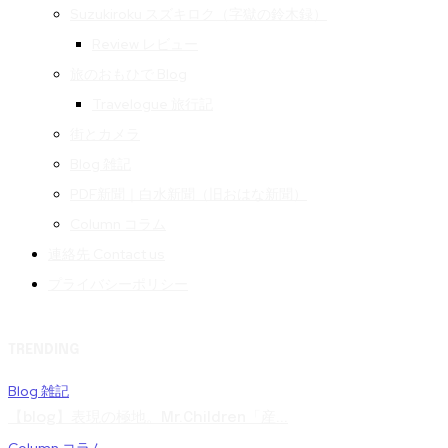
Suzukiroku スズキロク（字獄の鈴木録）
Review レビュー
旅のおもひで Blog
Travelogue 旅行記
街とカメラ
Blog 雑記
PDF新聞｜白水新聞（旧おはな新聞）
Column コラム
連絡先 Contact us
プライバシーポリシー
TRENDING
Blog 雑記
【blog】表現の極地。Mr.Children「産...