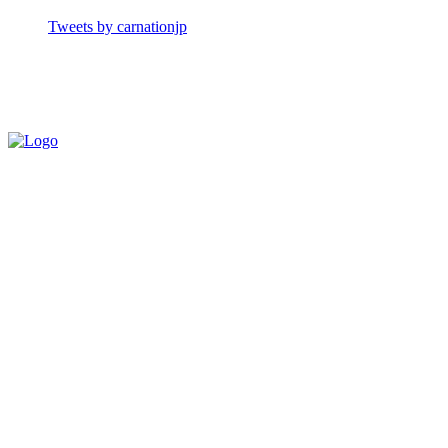
Tweets by carnationjp