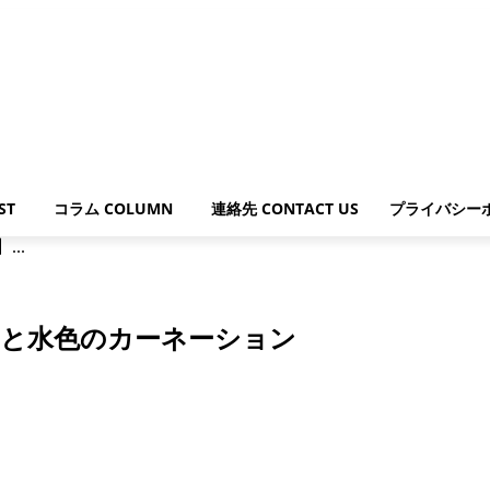
ST
コラム COLUMN
連絡先 CONTACT US
プライバシー
..
 白と水色のカーネーション