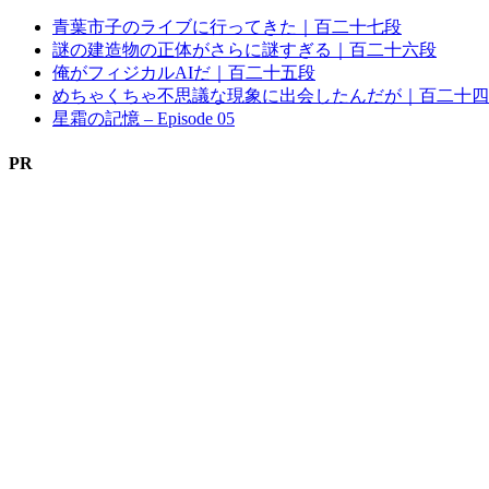
青葉市子のライブに行ってきた｜百二十七段
謎の建造物の正体がさらに謎すぎる｜百二十六段
俺がフィジカルAIだ｜百二十五段
めちゃくちゃ不思議な現象に出会したんだが｜百二十四
星霜の記憶 – Episode 05
PR