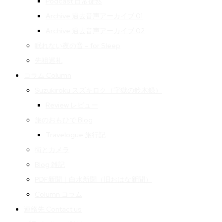
Podcast 日常徒然
Archive 過去音声アーカイブ 01
Archive 過去音声アーカイブ 02
眠れない夜の音 – for Sleep
先祖巡礼
コラム Column
Suzukiroku スズキロク（字獄の鈴木録）
Review レビュー
旅のおもひで Blog
Travelogue 旅行記
街とカメラ
Blog 雑記
PDF新聞｜白水新聞（旧おはな新聞）
Column コラム
連絡先 Contact us