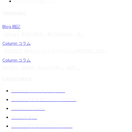
プライバシーポリシー
TRENDING
Blog 雑記
【blog】表現の極地。Mr.Children「産...
Column コラム
【宿泊記】熱海パールスターホテルのROTENに宿泊...
Column コラム
Netflix『BEAST -私の中の獣-』感想 ...
CATEGORIES
Podcast ポッドキャスト
240
Archive 過去音声アーカイブ 02
139
Column コラム
89
Movie 映画
87
Archive 過去音声アーカイブ 01
71