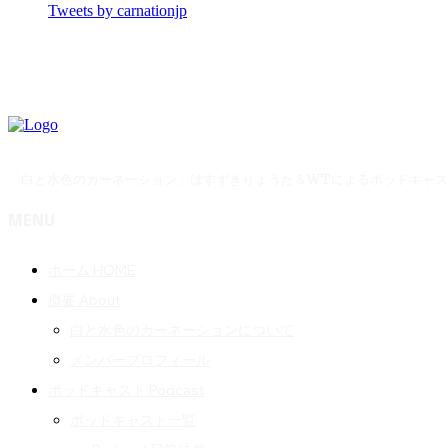
Tweets by carnationjp
「白と水色のカーネーション」はすずきりょうた＆WTによるポッドキャ
MENU
ホーム HOME
概要 About
白と水色のカーネーションについて
メンバープロフィール
ポッドキャスト Podcast
ポッドキャスト一覧