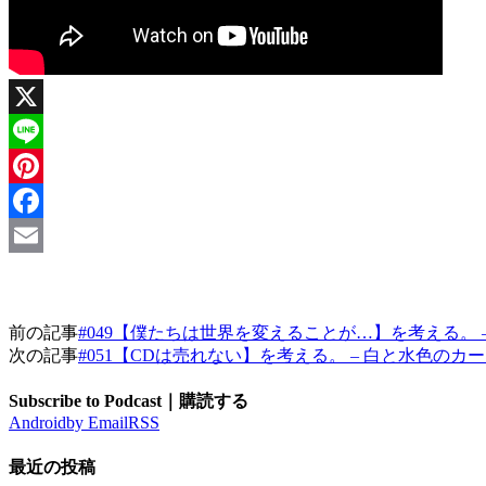
X
Line
Pinterest
Facebook
Email
前の記事
#049【僕たちは世界を変えることが…】を考える。 
次の記事
#051【CDは売れない】を考える。 – 白と水色のカ
Subscribe to Podcast｜購読する
Android
by Email
RSS
最近の投稿