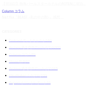
【宿泊記】熱海パールスターホテルのROTENに宿泊...
Column コラム
Netflix『BEAST -私の中の獣-』感想 ...
CATEGORIES
Podcast ポッドキャスト
240
Archive 過去音声アーカイブ 02
139
Column コラム
89
Movie 映画
87
Archive 過去音声アーカイブ 01
71
MikaWalker ミカブログ
39
Report イベントレポート
34