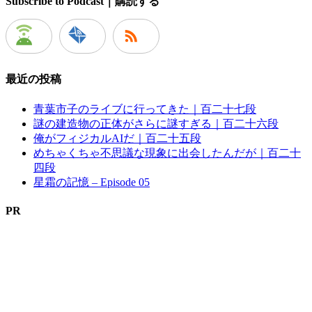
Subscribe to Podcast｜購読する
最近の投稿
青葉市子のライブに行ってきた｜百二十七段
謎の建造物の正体がさらに謎すぎる｜百二十六段
俺がフィジカルAIだ｜百二十五段
めちゃくちゃ不思議な現象に出会したんだが｜百二十
四段
星霜の記憶 – Episode 05
PR