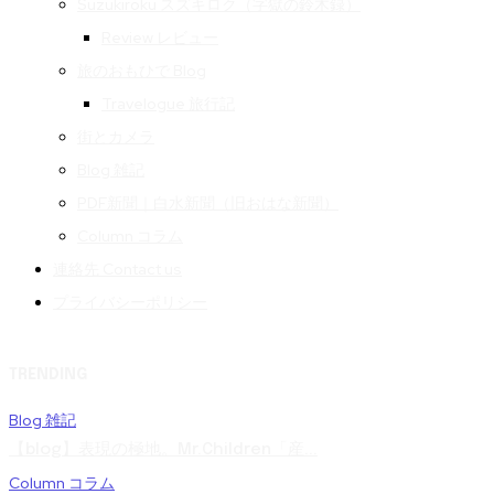
Suzukiroku スズキロク（字獄の鈴木録）
Review レビュー
旅のおもひで Blog
Travelogue 旅行記
街とカメラ
Blog 雑記
PDF新聞｜白水新聞（旧おはな新聞）
Column コラム
連絡先 Contact us
プライバシーポリシー
TRENDING
Blog 雑記
【blog】表現の極地。Mr.Children「産...
Column コラム