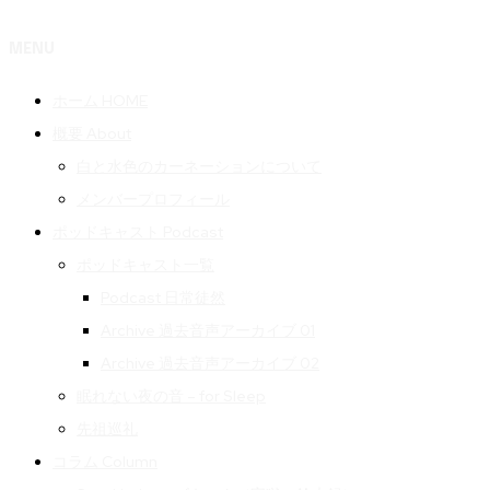
MENU
ホーム HOME
概要 About
白と水色のカーネーションについて
メンバープロフィール
ポッドキャスト Podcast
ポッドキャスト一覧
Podcast 日常徒然
Archive 過去音声アーカイブ 01
Archive 過去音声アーカイブ 02
眠れない夜の音 – for Sleep
先祖巡礼
コラム Column