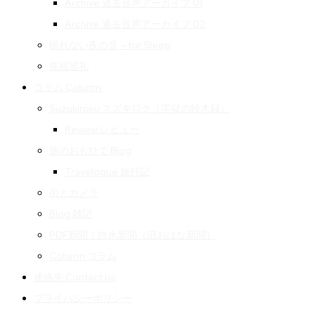
Archive 過去音声アーカイブ 01
Archive 過去音声アーカイブ 02
眠れない夜の音 – for Sleep
先祖巡礼
コラム Column
Suzukiroku スズキロク（字獄の鈴木録）
Review レビュー
旅のおもひで Blog
Travelogue 旅行記
街とカメラ
Blog 雑記
PDF新聞｜白水新聞（旧おはな新聞）
Column コラム
連絡先 Contact us
プライバシーポリシー