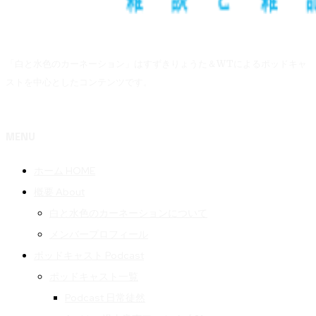
「白と水色のカーネーション」はすずきりょうた＆WTによるポッドキャ
ストを中心としたコンテンツです。
MENU
ホーム HOME
概要 About
白と水色のカーネーションについて
メンバープロフィール
ポッドキャスト Podcast
ポッドキャスト一覧
Podcast 日常徒然