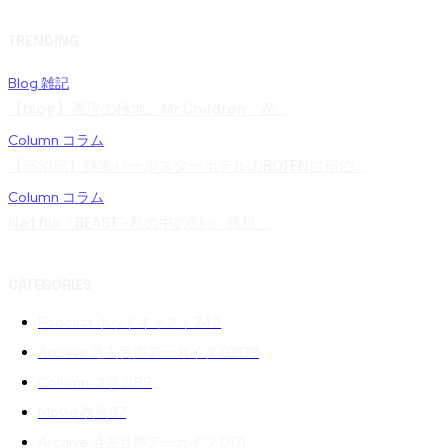
TRENDING
Blog 雑記
【blog】表現の極地。Mr.Children「産...
Column コラム
【宿泊記】熱海パールスターホテルのROTENに宿泊...
Column コラム
Netflix『BEAST -私の中の獣-』感想 ...
CATEGORIES
Podcast ポッドキャスト
240
Archive 過去音声アーカイブ 02
139
Column コラム
89
Movie 映画
87
Archive 過去音声アーカイブ 01
71