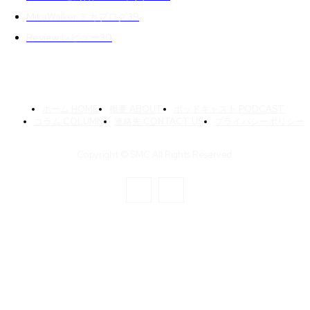
MikaWalker ミカブログ
39
Review レビュー
30
ホーム HOME
概要 ABOUT
ポッドキャスト PODCAST
コラム COLUMN
連絡先 CONTACT US
プライバシーポリシー
Copyright © SMC All Rights Reserved.