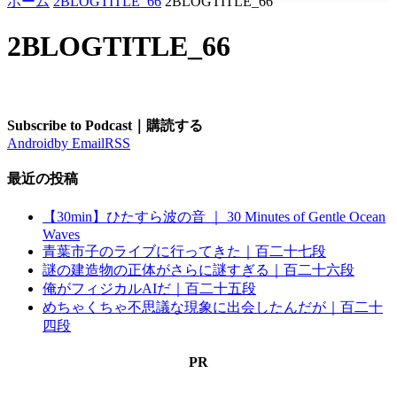
ホーム
2BLOGTITLE_66
2BLOGTITLE_66
2BLOGTITLE_66
Subscribe to Podcast｜購読する
Android
by Email
RSS
最近の投稿
【30min】ひたすら波の音 ｜ 30 Minutes of Gentle Ocean
Waves
青葉市子のライブに行ってきた｜百二十七段
謎の建造物の正体がさらに謎すぎる｜百二十六段
俺がフィジカルAIだ｜百二十五段
めちゃくちゃ不思議な現象に出会したんだが｜百二十
四段
PR