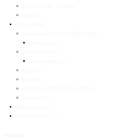
眠れない夜の音 – for Sleep
先祖巡礼
コラム Column
Suzukiroku スズキロク（字獄の鈴木録）
Review レビュー
旅のおもひで Blog
Travelogue 旅行記
街とカメラ
Blog 雑記
PDF新聞｜白水新聞（旧おはな新聞）
Column コラム
連絡先 Contact us
プライバシーポリシー
TRENDING