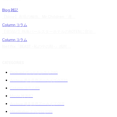
Blog 雑記
【blog】表現の極地。Mr.Children「産...
Column コラム
【宿泊記】熱海パールスターホテルのROTENに宿泊...
Column コラム
Netflix『BEAST -私の中の獣-』感想 ...
CATEGORIES
Podcast ポッドキャスト
240
Archive 過去音声アーカイブ 02
139
Column コラム
89
Movie 映画
87
Archive 過去音声アーカイブ 01
71
MikaWalker ミカブログ
39