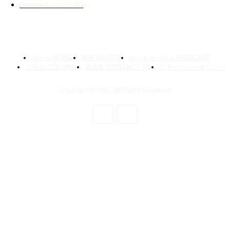
Review レビュー
30
ホーム HOME
概要 ABOUT
ポッドキャスト PODCAST
コラム COLUMN
連絡先 CONTACT US
プライバシーポリシー
Copyright © SMC All Rights Reserved.