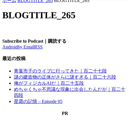
ホーム
BLOGTITLE_265
BLOGTITLE_265
BLOGTITLE_265
Subscribe to Podcast｜購読する
Android
by Email
RSS
最近の投稿
青葉市子のライブに行ってきた｜百二十七段
謎の建造物の正体がさらに謎すぎる｜百二十六段
俺がフィジカルAIだ｜百二十五段
めちゃくちゃ不思議な現象に出会したんだが｜百二十
四段
星霜の記憶 – Episode 05
PR