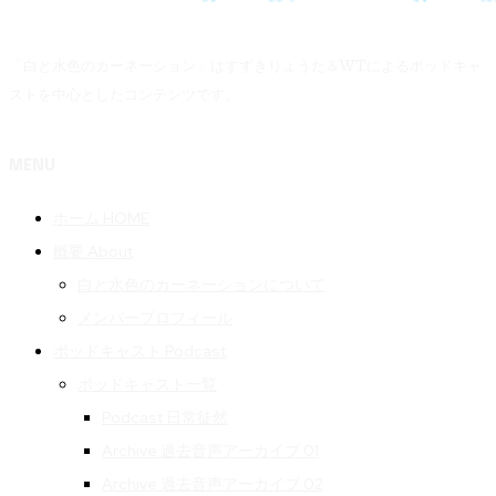
「白と水色のカーネーション」はすずきりょうた＆WTによるポッドキャ
ストを中心としたコンテンツです。
MENU
ホーム HOME
概要 About
白と水色のカーネーションについて
メンバープロフィール
ポッドキャスト Podcast
ポッドキャスト一覧
Podcast 日常徒然
Archive 過去音声アーカイブ 01
Archive 過去音声アーカイブ 02