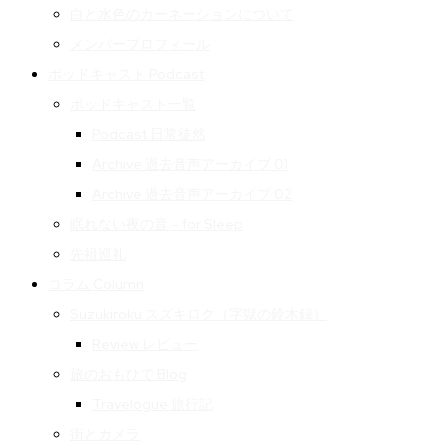
白と水色のカーネーションについて
メンバープロフィール
ポッドキャスト Podcast
ポッドキャスト一覧
Podcast 日常徒然
Archive 過去音声アーカイブ 01
Archive 過去音声アーカイブ 02
眠れない夜の音 – for Sleep
先祖巡礼
コラム Column
Suzukiroku スズキロク（字獄の鈴木録）
Review レビュー
旅のおもひで Blog
Travelogue 旅行記
街とカメラ