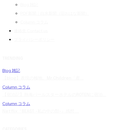
Blog 雑記
PDF新聞｜白水新聞（旧おはな新聞）
Column コラム
連絡先 Contact us
プライバシーポリシー
TRENDING
Blog 雑記
【blog】表現の極地。Mr.Children「産...
Column コラム
【宿泊記】熱海パールスターホテルのROTENに宿泊...
Column コラム
Netflix『BEAST -私の中の獣-』感想 ...
CATEGORIES