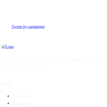
Tweets by carnationjp
「白と水色のカーネーション」はすずきりょうた＆WTによるポッドキャ
ストを中心としたコンテンツです。
MENU
ホーム HOME
概要 About