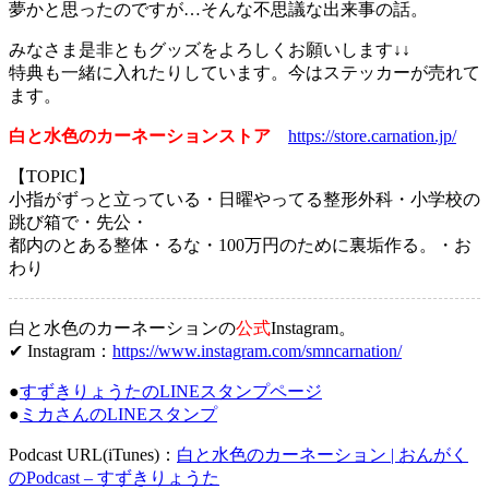
夢かと思ったのですが…そんな不思議な出来事の話。
みなさま是非ともグッズをよろしくお願いします↓↓
特典も一緒に入れたりしています。今はステッカーが売れて
ます。
白と水色のカーネーションストア
https://store.carnation.jp/
【TOPIC】
小指がずっと立っている・日曜やってる整形外科・小学校の
跳び箱で・先公・
都内のとある整体・るな・100万円のために裏垢作る。・お
わり
白と水色のカーネーションの
公式
Instagram。
✔ Instagram：
https://www.instagram.com/smncarnation/
●
すずきりょうたのLINEスタンプページ
●
ミカさんのLINEスタンプ
Podcast URL(iTunes)：
白と水色のカーネーション | おんがく
のPodcast – すずきりょうた