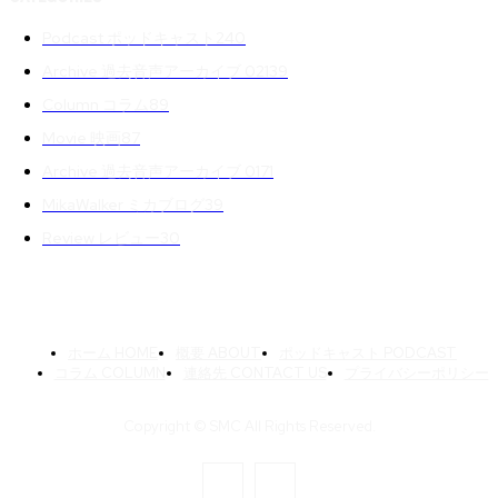
Podcast ポッドキャスト
240
Archive 過去音声アーカイブ 02
139
Column コラム
89
Movie 映画
87
Archive 過去音声アーカイブ 01
71
MikaWalker ミカブログ
39
Review レビュー
30
ホーム HOME
概要 ABOUT
ポッドキャスト PODCAST
コラム COLUMN
連絡先 CONTACT US
プライバシーポリシー
Copyright © SMC All Rights Reserved.