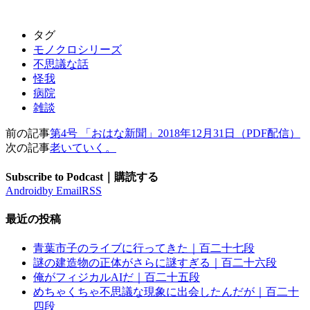
タグ
モノクロシリーズ
不思議な話
怪我
病院
雑談
前の記事
第4号 「おはな新聞」2018年12月31日（PDF配信）
次の記事
老いていく。
Subscribe to Podcast｜購読する
Android
by Email
RSS
最近の投稿
青葉市子のライブに行ってきた｜百二十七段
謎の建造物の正体がさらに謎すぎる｜百二十六段
俺がフィジカルAIだ｜百二十五段
めちゃくちゃ不思議な現象に出会したんだが｜百二十
四段