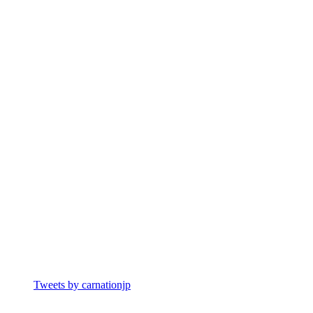
Tweets by carnationjp