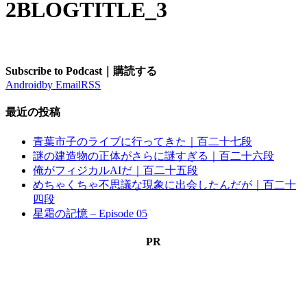
2BLOGTITLE_3
Subscribe to Podcast｜購読する
Android
by Email
RSS
最近の投稿
青葉市子のライブに行ってきた｜百二十七段
謎の建造物の正体がさらに謎すぎる｜百二十六段
俺がフィジカルAIだ｜百二十五段
めちゃくちゃ不思議な現象に出会したんだが｜百二十
四段
星霜の記憶 – Episode 05
PR