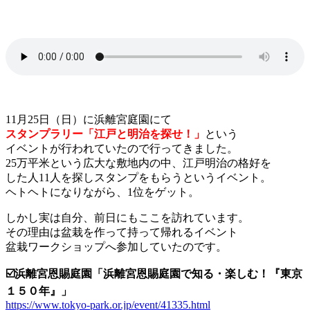
11月25日（日）に浜離宮庭園にて
スタンプラリー「江戸と明治を探せ！」
という
イベントが行われていたので行ってきました。
25万平米という広大な敷地内の中、江戸明治の格好を
した人11人を探しスタンプをもらうというイベント。
ヘトヘトになりながら、1位をゲット。
しかし実は自分、前日にもここを訪れています。
その理由は盆栽を作って持って帰れるイベント
盆栽ワークショップへ参加していたのです。
☑️浜離宮恩賜庭園「浜離宮恩賜庭園で知る・楽しむ！『東京
１５０年』」
https://www.tokyo-park.or.jp/event/41335.html