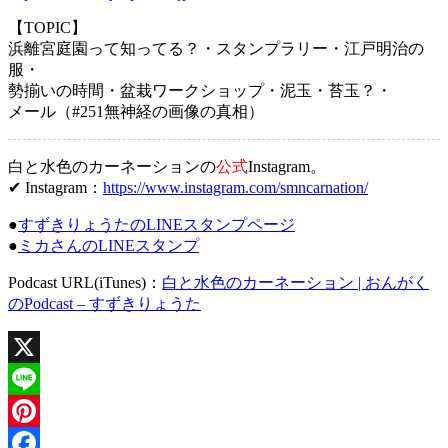
【TOPIC】
浜離宮庭園って知ってる？・スタンプラリー・江戸明治の
服・
勢揃いの時間・盆栽ワークショップ・泥玉・苔玉？・
メール（#251無神経の画像の真相）
白と水色のカーネーションの
公式
Instagram。
✔ Instagram：
https://www.instagram.com/smncarnation/
●
すずきりょうたのLINEスタンプページ
●
ミカさんのLINEスタンプ
Podcast URL(iTunes)：
白と水色のカーネーション | おんがく
のPodcast – すずきりょうた
X
Line
Pinterest