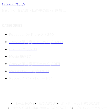
Column コラム
Netflix『BEAST -私の中の獣-』感想 ...
CATEGORIES
Podcast ポッドキャスト
240
Archive 過去音声アーカイブ 02
139
Column コラム
89
Movie 映画
87
Archive 過去音声アーカイブ 01
71
MikaWalker ミカブログ
39
Report イベントレポート
34
ホーム HOME
概要 ABOUT
ポッドキャスト PODCAST
コラム COLUMN
連絡先 CONTACT US
プライバシーポリシー