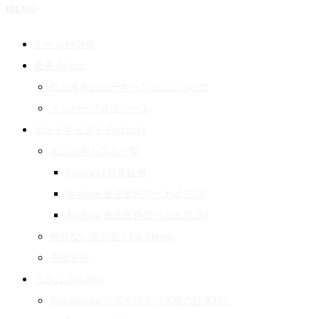
MENU
ホーム HOME
概要 About
白と水色のカーネーションについて
メンバープロフィール
ポッドキャスト Podcast
ポッドキャスト一覧
Podcast 日常徒然
Archive 過去音声アーカイブ 01
Archive 過去音声アーカイブ 02
眠れない夜の音 – for Sleep
先祖巡礼
コラム Column
Suzukiroku スズキロク（字獄の鈴木録）