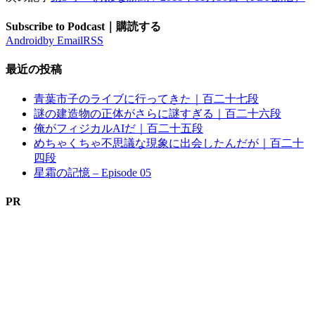
Subscribe to Podcast｜購読する
Android
by Email
RSS
最近の投稿
青葉市子のライブに行ってきた｜百二十七段
謎の建造物の正体がさらに謎すぎる｜百二十六段
俺がフィジカルAIだ｜百二十五段
めちゃくちゃ不思議な現象に出会したんだが｜百二十
四段
星霜の記憶 – Episode 05
PR