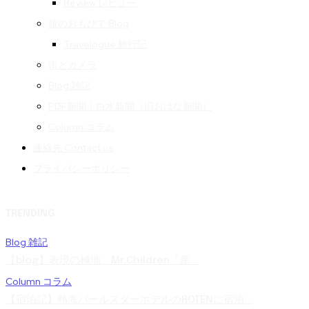
Review レビュー
旅のおもひで Blog
Travelogue 旅行記
街とカメラ
Blog 雑記
PDF新聞｜白水新聞（旧おはな新聞）
Column コラム
連絡先 Contact us
プライバシーポリシー
TRENDING
Blog 雑記
【blog】表現の極地。Mr.Children「産...
Column コラム
【宿泊記】熱海パールスターホテルのROTENに宿泊...