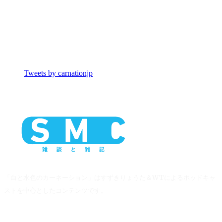
Tweets by carnationjp
「白と水色のカーネーション」はすずきりょうた＆WTによるポッドキャ
ストを中心としたコンテンツです。