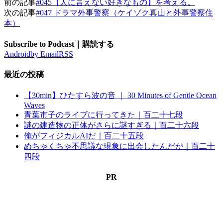
前の記事
#045【人に言えない好きなもの】を考える。
次の記事
#047 ドラマ外事警察（ケイゾク真山と外事警察住
本）
Subscribe to Podcast｜購読する
Android
by Email
RSS
最近の投稿
【30min】ひたすら波の音 ｜ 30 Minutes of Gentle Ocean
Waves
青葉市子のライブに行ってきた｜百二十七段
謎の建造物の正体がさらに謎すぎる｜百二十六段
俺がフィジカルAIだ｜百二十五段
めちゃくちゃ不思議な現象に出会したんだが｜百二十
四段
PR