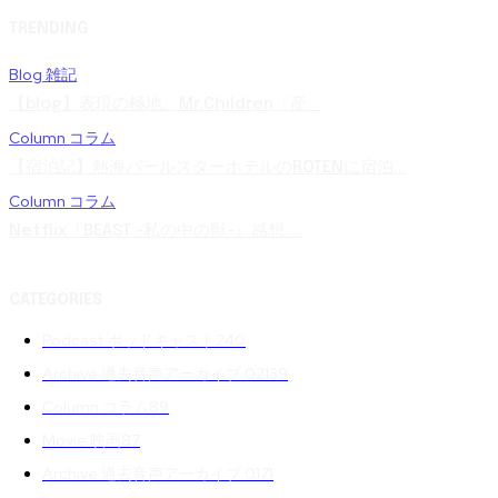
TRENDING
Blog 雑記
【blog】表現の極地。Mr.Children「産...
Column コラム
【宿泊記】熱海パールスターホテルのROTENに宿泊...
Column コラム
Netflix『BEAST -私の中の獣-』感想 ...
CATEGORIES
Podcast ポッドキャスト
240
Archive 過去音声アーカイブ 02
139
Column コラム
89
Movie 映画
87
Archive 過去音声アーカイブ 01
71