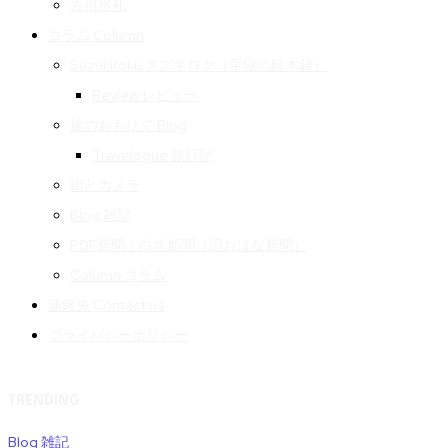
先祖巡礼
コラム Column
Suzukiroku スズキロク（字獄の鈴木録）
Review レビュー
旅のおもひで Blog
Travelogue 旅行記
街とカメラ
Blog 雑記
PDF新聞｜白水新聞（旧おはな新聞）
Column コラム
連絡先 Contact us
プライバシーポリシー
TRENDING
Blog 雑記