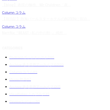
【blog】表現の極地。Mr.Children「産...
Column コラム
【宿泊記】熱海パールスターホテルのROTENに宿泊...
Column コラム
Netflix『BEAST -私の中の獣-』感想 ...
CATEGORIES
Podcast ポッドキャスト
240
Archive 過去音声アーカイブ 02
139
Column コラム
89
Movie 映画
87
Archive 過去音声アーカイブ 01
71
MikaWalker ミカブログ
39
Review レビュー
30