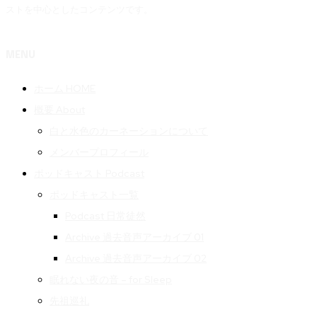
ストを中心としたコンテンツです。
MENU
ホーム HOME
概要 About
白と水色のカーネーションについて
メンバープロフィール
ポッドキャスト Podcast
ポッドキャスト一覧
Podcast 日常徒然
Archive 過去音声アーカイブ 01
Archive 過去音声アーカイブ 02
眠れない夜の音 – for Sleep
先祖巡礼