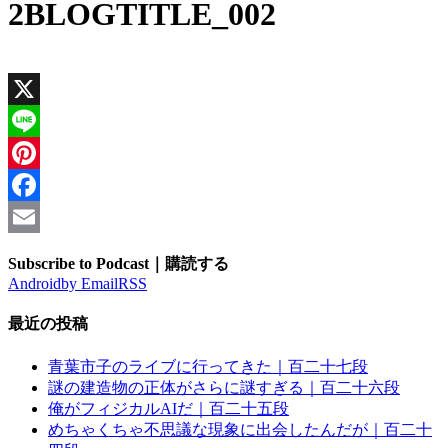
2BLOGTITLE_002
X
Line
Pinterest
Facebook
Email
Subscribe to Podcast｜購読する
Android
by Email
RSS
最近の投稿
青葉市子のライブに行ってきた｜百二十七段
謎の建造物の正体がさらに謎すぎる｜百二十六段
俺がフィジカルAIだ｜百二十五段
めちゃくちゃ不思議な現象に出会したんだが｜百二十