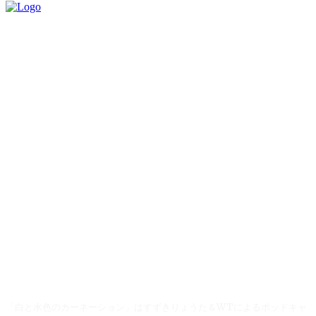
「白と水色のカーネーション」はすずきりょうた＆WTによるポッドキャ