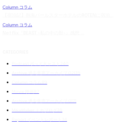
Column コラム
【宿泊記】熱海パールスターホテルのROTENに宿泊...
Column コラム
Netflix『BEAST -私の中の獣-』感想 ...
CATEGORIES
Podcast ポッドキャスト
240
Archive 過去音声アーカイブ 02
139
Column コラム
89
Movie 映画
87
Archive 過去音声アーカイブ 01
71
MikaWalker ミカブログ
39
Report イベントレポート
34