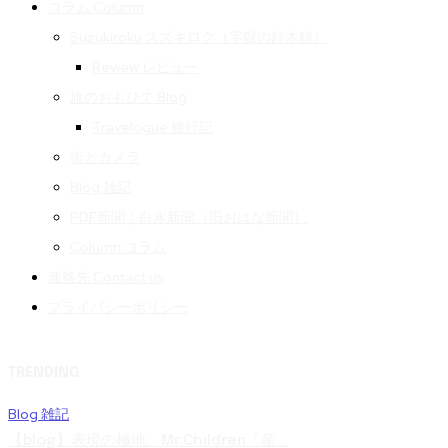
コラム Column
Suzukiroku スズキロク（字獄の鈴木録）
Review レビュー
旅のおもひで Blog
Travelogue 旅行記
街とカメラ
Blog 雑記
PDF新聞｜白水新聞（旧おはな新聞）
Column コラム
連絡先 Contact us
プライバシーポリシー
TRENDING
Blog 雑記
【blog】表現の極地。Mr.Children「産...