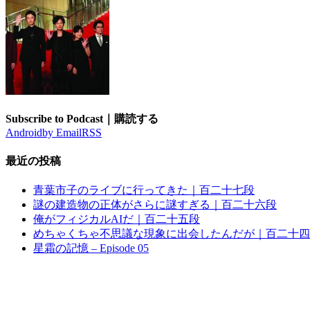
Subscribe to Podcast｜購読する
Android
by Email
RSS
最近の投稿
青葉市子のライブに行ってきた｜百二十七段
謎の建造物の正体がさらに謎すぎる｜百二十六段
俺がフィジカルAIだ｜百二十五段
めちゃくちゃ不思議な現象に出会したんだが｜百二十四
星霜の記憶 – Episode 05