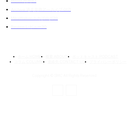
Movie 映画
87
Archive 過去音声アーカイブ 01
71
MikaWalker ミカブログ
39
Review レビュー
30
ホーム HOME
概要 ABOUT
ポッドキャスト PODCAST
コラム COLUMN
連絡先 CONTACT US
プライバシーポリシー
Copyright © SMC All Rights Reserved.