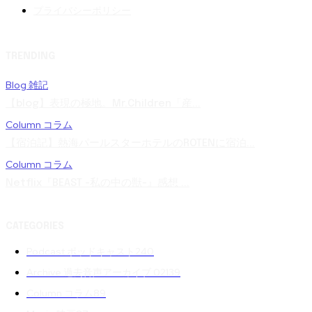
プライバシーポリシー
TRENDING
Blog 雑記
【blog】表現の極地。Mr.Children「産...
Column コラム
【宿泊記】熱海パールスターホテルのROTENに宿泊...
Column コラム
Netflix『BEAST -私の中の獣-』感想 ...
CATEGORIES
Podcast ポッドキャスト
240
Archive 過去音声アーカイブ 02
139
Column コラム
89