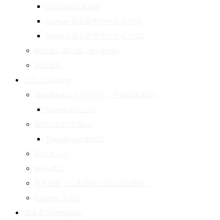
Podcast 日常徒然
Archive 過去音声アーカイブ 01
Archive 過去音声アーカイブ 02
眠れない夜の音 – for Sleep
先祖巡礼
コラム Column
Suzukiroku スズキロク（字獄の鈴木録）
Review レビュー
旅のおもひで Blog
Travelogue 旅行記
街とカメラ
Blog 雑記
PDF新聞｜白水新聞（旧おはな新聞）
Column コラム
連絡先 Contact us