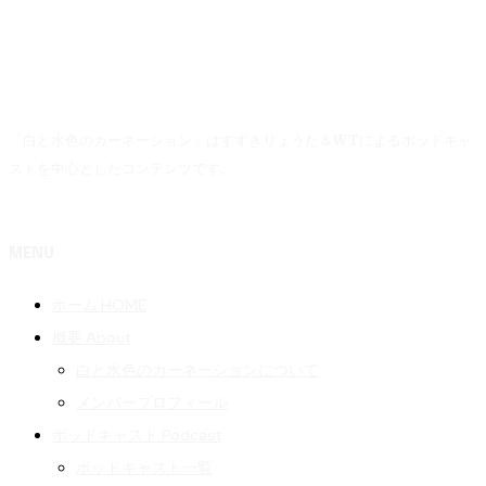
「白と水色のカーネーション」はすずきりょうた＆WTによるポッドキャ
ストを中心としたコンテンツです。
MENU
ホーム HOME
概要 About
白と水色のカーネーションについて
メンバープロフィール
ポッドキャスト Podcast
ポッドキャスト一覧