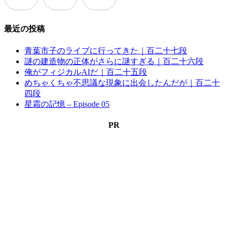
最近の投稿
青葉市子のライブに行ってきた｜百二十七段
謎の建造物の正体がさらに謎すぎる｜百二十六段
俺がフィジカルAIだ｜百二十五段
めちゃくちゃ不思議な現象に出会したんだが｜百二十
四段
星霜の記憶 – Episode 05
PR