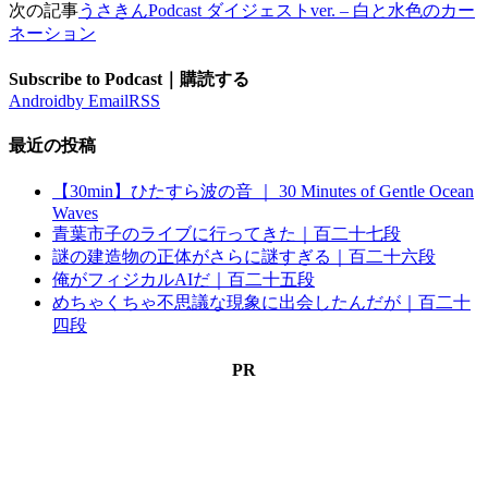
次の記事
うさきんPodcast ダイジェストver. – 白と水色のカー
ネーション
Subscribe to Podcast｜購読する
Android
by Email
RSS
最近の投稿
【30min】ひたすら波の音 ｜ 30 Minutes of Gentle Ocean
Waves
青葉市子のライブに行ってきた｜百二十七段
謎の建造物の正体がさらに謎すぎる｜百二十六段
俺がフィジカルAIだ｜百二十五段
めちゃくちゃ不思議な現象に出会したんだが｜百二十
四段
PR