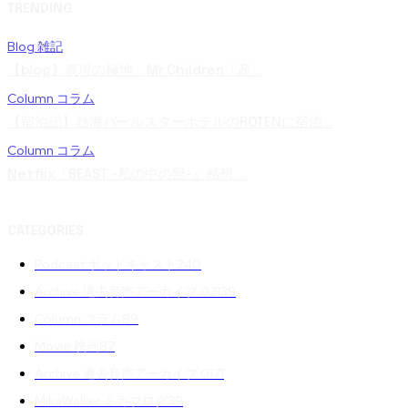
TRENDING
Blog 雑記
【blog】表現の極地。Mr.Children「産...
Column コラム
【宿泊記】熱海パールスターホテルのROTENに宿泊...
Column コラム
Netflix『BEAST -私の中の獣-』感想 ...
CATEGORIES
Podcast ポッドキャスト
240
Archive 過去音声アーカイブ 02
139
Column コラム
89
Movie 映画
87
Archive 過去音声アーカイブ 01
71
MikaWalker ミカブログ
39