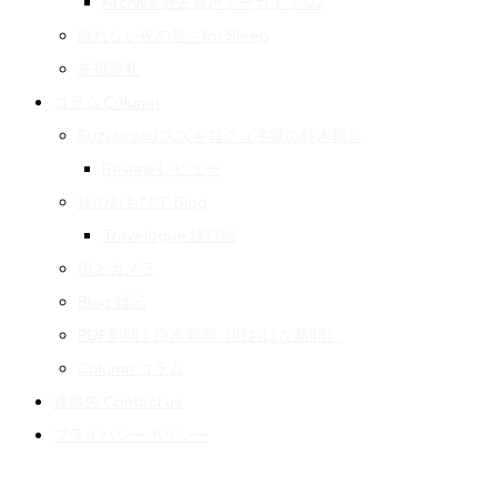
Archive 過去音声アーカイブ 02
眠れない夜の音 – for Sleep
先祖巡礼
コラム Column
Suzukiroku スズキロク（字獄の鈴木録）
Review レビュー
旅のおもひで Blog
Travelogue 旅行記
街とカメラ
Blog 雑記
PDF新聞｜白水新聞（旧おはな新聞）
Column コラム
連絡先 Contact us
プライバシーポリシー