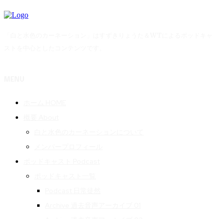
「白と水色のカーネーション」はすずきりょうた＆WTによるポッドキャ
ストを中心としたコンテンツです。
MENU
ホーム HOME
概要 About
白と水色のカーネーションについて
メンバープロフィール
ポッドキャスト Podcast
ポッドキャスト一覧
Podcast 日常徒然
Archive 過去音声アーカイブ 01