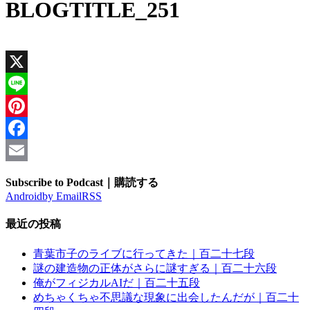
BLOGTITLE_251
X
Line
Pinterest
Facebook
Email
Subscribe to Podcast｜購読する
Android
by Email
RSS
最近の投稿
青葉市子のライブに行ってきた｜百二十七段
謎の建造物の正体がさらに謎すぎる｜百二十六段
俺がフィジカルAIだ｜百二十五段
めちゃくちゃ不思議な現象に出会したんだが｜百二十