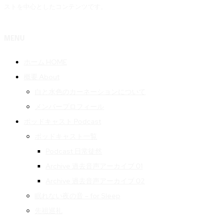
ストを中心としたコンテンツです。
MENU
ホーム HOME
概要 About
白と水色のカーネーションについて
メンバープロフィール
ポッドキャスト Podcast
ポッドキャスト一覧
Podcast 日常徒然
Archive 過去音声アーカイブ 01
Archive 過去音声アーカイブ 02
眠れない夜の音 – for Sleep
先祖巡礼