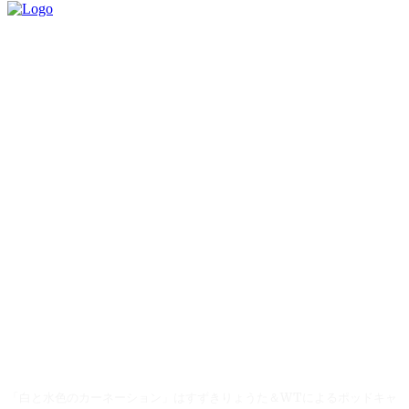
「白と水色のカーネーション」はすずきりょうた＆WTによるポッドキャ