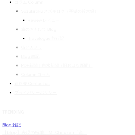
コラム Column
Suzukiroku スズキロク（字獄の鈴木録）
Review レビュー
旅のおもひで Blog
Travelogue 旅行記
街とカメラ
Blog 雑記
PDF新聞｜白水新聞（旧おはな新聞）
Column コラム
連絡先 Contact us
プライバシーポリシー
TRENDING
Blog 雑記
【blog】表現の極地。Mr.Children「産...