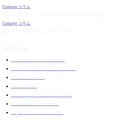
Column コラム
【宿泊記】熱海パールスターホテルのROTENに宿泊...
Column コラム
Netflix『BEAST -私の中の獣-』感想 ...
CATEGORIES
Podcast ポッドキャスト
240
Archive 過去音声アーカイブ 02
139
Column コラム
89
Movie 映画
87
Archive 過去音声アーカイブ 01
71
MikaWalker ミカブログ
39
Report イベントレポート
34