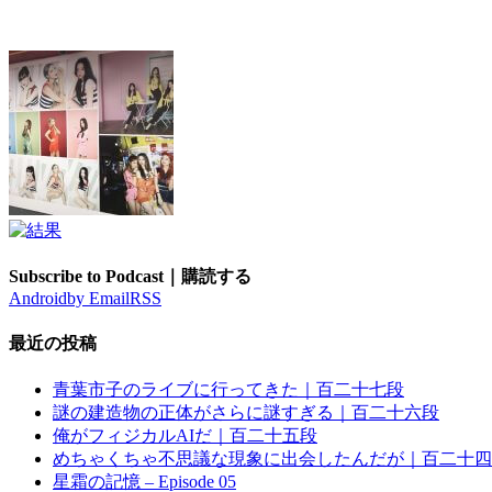
Subscribe to Podcast｜購読する
Android
by Email
RSS
最近の投稿
青葉市子のライブに行ってきた｜百二十七段
謎の建造物の正体がさらに謎すぎる｜百二十六段
俺がフィジカルAIだ｜百二十五段
めちゃくちゃ不思議な現象に出会したんだが｜百二十四
星霜の記憶 – Episode 05