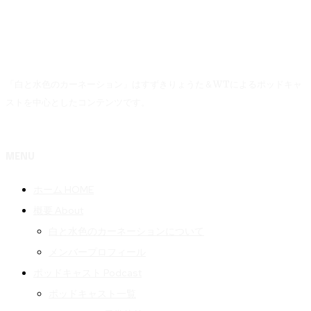
「白と水色のカーネーション」はすずきりょうた＆WTによるポッドキャ
ストを中心としたコンテンツです。
MENU
ホーム HOME
概要 About
白と水色のカーネーションについて
メンバープロフィール
ポッドキャスト Podcast
ポッドキャスト一覧