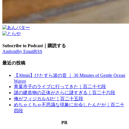
Subscribe to Podcast｜購読する
Android
by Email
RSS
最近の投稿
【30min】ひたすら波の音 ｜ 30 Minutes of Gentle Ocean
Waves
青葉市子のライブに行ってきた｜百二十七段
謎の建造物の正体がさらに謎すぎる｜百二十六段
俺がフィジカルAIだ｜百二十五段
めちゃくちゃ不思議な現象に出会したんだが｜百二十
四段
PR