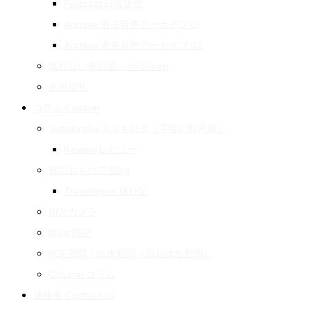
Podcast 日常徒然
Archive 過去音声アーカイブ 01
Archive 過去音声アーカイブ 02
眠れない夜の音 – for Sleep
先祖巡礼
コラム Column
Suzukiroku スズキロク（字獄の鈴木録）
Review レビュー
旅のおもひで Blog
Travelogue 旅行記
街とカメラ
Blog 雑記
PDF新聞｜白水新聞（旧おはな新聞）
Column コラム
連絡先 Contact us