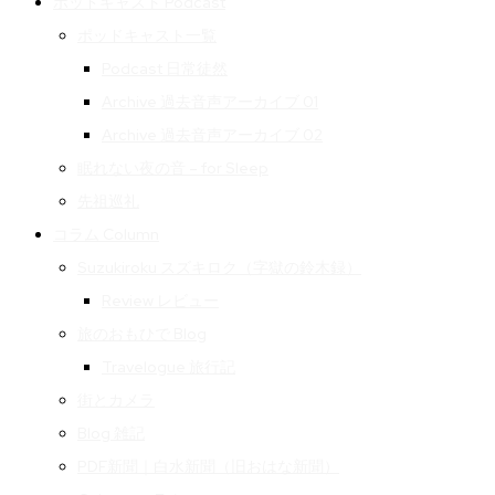
ポッドキャスト Podcast
ポッドキャスト一覧
Podcast 日常徒然
Archive 過去音声アーカイブ 01
Archive 過去音声アーカイブ 02
眠れない夜の音 – for Sleep
先祖巡礼
コラム Column
Suzukiroku スズキロク（字獄の鈴木録）
Review レビュー
旅のおもひで Blog
Travelogue 旅行記
街とカメラ
Blog 雑記
PDF新聞｜白水新聞（旧おはな新聞）