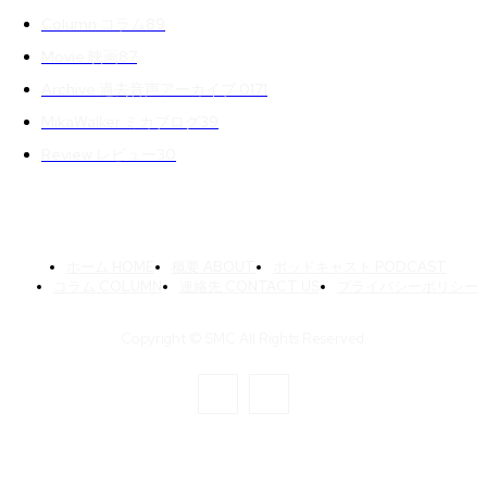
Column コラム
89
Movie 映画
87
Archive 過去音声アーカイブ 01
71
MikaWalker ミカブログ
39
Review レビュー
30
ホーム HOME
概要 ABOUT
ポッドキャスト PODCAST
コラム COLUMN
連絡先 CONTACT US
プライバシーポリシー
Copyright © SMC All Rights Reserved.