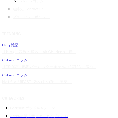
Column コラム
連絡先 Contact us
プライバシーポリシー
TRENDING
Blog 雑記
【blog】表現の極地。Mr.Children「産...
Column コラム
【宿泊記】熱海パールスターホテルのROTENに宿泊...
Column コラム
Netflix『BEAST -私の中の獣-』感想 ...
CATEGORIES
Podcast ポッドキャスト
241
Archive 過去音声アーカイブ 02
139