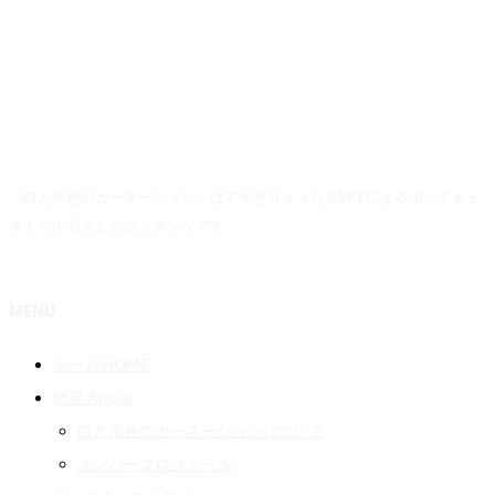
「白と水色のカーネーション」はすずきりょうた＆WTによるポッドキャ
ストを中心としたコンテンツです。
MENU
ホーム HOME
概要 About
白と水色のカーネーションについて
メンバープロフィール