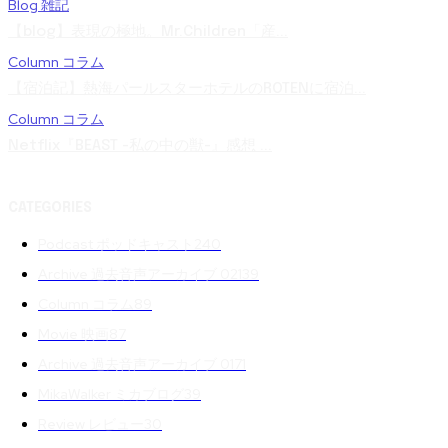
Blog 雑記
【blog】表現の極地。Mr.Children「産...
Column コラム
【宿泊記】熱海パールスターホテルのROTENに宿泊...
Column コラム
Netflix『BEAST -私の中の獣-』感想 ...
CATEGORIES
Podcast ポッドキャスト
240
Archive 過去音声アーカイブ 02
139
Column コラム
89
Movie 映画
87
Archive 過去音声アーカイブ 01
71
MikaWalker ミカブログ
39
Review レビュー
30