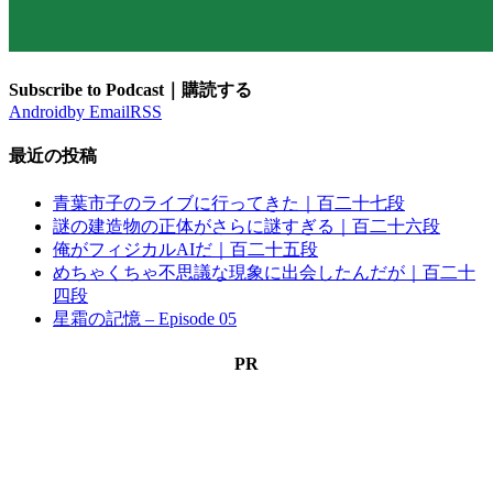
Subscribe to Podcast｜購読する
Android
by Email
RSS
最近の投稿
青葉市子のライブに行ってきた｜百二十七段
謎の建造物の正体がさらに謎すぎる｜百二十六段
俺がフィジカルAIだ｜百二十五段
めちゃくちゃ不思議な現象に出会したんだが｜百二十
四段
星霜の記憶 – Episode 05
PR