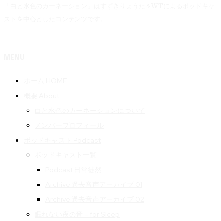
「白と水色のカーネーション」はすずきりょうた＆WTによるポッドキャ
ストを中心としたコンテンツです。
MENU
ホーム HOME
概要 About
白と水色のカーネーションについて
メンバープロフィール
ポッドキャスト Podcast
ポッドキャスト一覧
Podcast 日常徒然
Archive 過去音声アーカイブ 01
Archive 過去音声アーカイブ 02
眠れない夜の音 – for Sleep