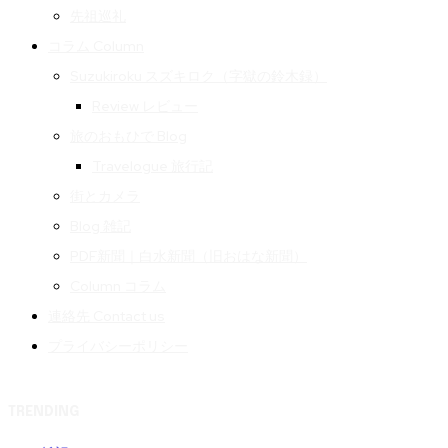
先祖巡礼
コラム Column
Suzukiroku スズキロク（字獄の鈴木録）
Review レビュー
旅のおもひで Blog
Travelogue 旅行記
街とカメラ
Blog 雑記
PDF新聞｜白水新聞（旧おはな新聞）
Column コラム
連絡先 Contact us
プライバシーポリシー
TRENDING